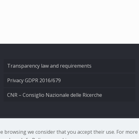
Transparency law and requirements
Privacy GDPR 2016/679
CNR – Consiglio Nazionale delle Ricerche
nale di Ottica - Largo Fermi 6, 50125 Firenze | Tel. 0552308
nue browsing we consider that you accept their use. For mor