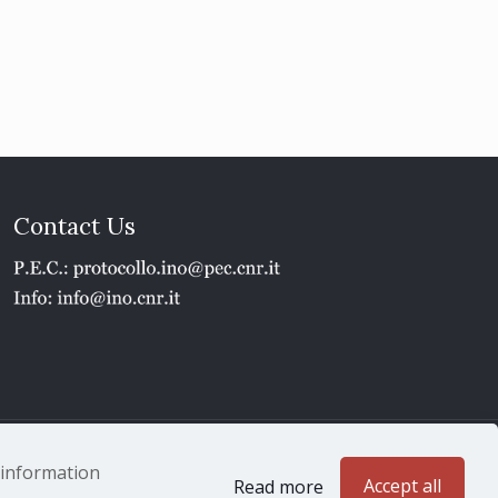
Contact Us
1 - P.IVA 02118311006
e information
Accept all
Read more