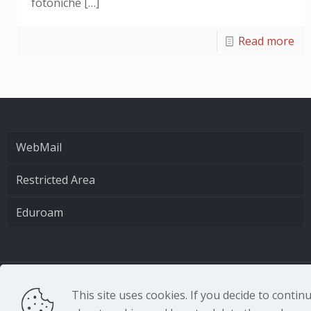
fotoniche
[…]
Read more
WebMail
Restricted Area
Eduroam
CNR - Istituto Nazio
This site uses cookies. If you decide to conti