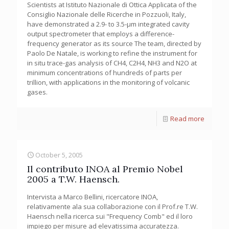
Scientists at Istituto Nazionale di Ottica Applicata of the
Consiglio Nazionale delle Ricerche in Pozzuoli, Italy,
have demonstrated a 2.9- to 3.5-µm integrated cavity
output spectrometer that employs a difference-
frequency generator as its source The team, directed by
Paolo De Natale, is working to refine the instrument for
in situ trace-gas analysis of CH4, C2H4, NH3 and N2O at
minimum concentrations of hundreds of parts per
trillion, with applications in the monitoring of volcanic
gases.
Read more
October 5, 2005
Il contributo INOA al Premio Nobel
2005 a T.W. Haensch.
Intervista a Marco Bellini, ricercatore INOA,
relativamente ala sua collaborazione con il Prof.re T.W.
Haensch nella ricerca sui "Frequency Comb" ed il loro
impiego per misure ad elevatissima accuratezza.