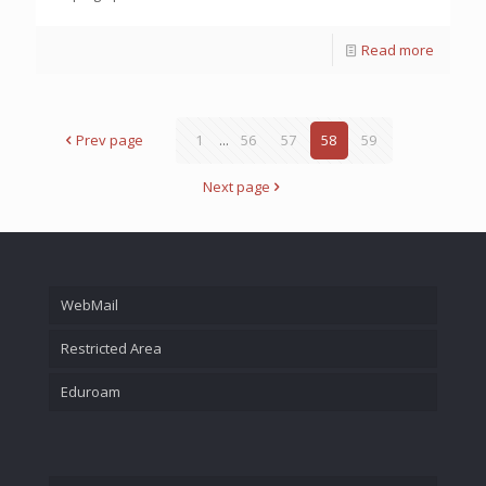
Read more
Prev page
1
...
56
57
58
59
Next page
WebMail
Restricted Area
Eduroam