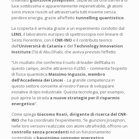
luce sottilissima e apparentemente impenetrabile, gli atomi
sono invece riusciti ad attraversarla tutti insieme senza
perdere energia, grazie all’effetto
tunnelling quantistico
.
La scoperta è arrivata grazie a un esperimento condotto dal
LENS
, il laboratorio europeo di spettroscopia non lineare di
Sesto Fiorentino, con il
CNR-INO
e il contributo teorico
dell’
Università di Catania
e del
Technology Innovation
Institute
(Tii) di Abu Dhabi, che aveva previsto l’effetto.
“Un risultato che conferma il ruolo di leader dell’Italia in
questo campo, anche attraverso il LENS – commenta l’esperto
di fisica quantistica
Massimo Inguscio, membro
dell’Accademia dei Lincei
-. La grande competenza in
questo settore consente al nostro Paese di sviluppare
iniziative di tipo industriale. Questa tecnologia, per esempio,
può aprire la strada
a nuove strategie per il risparmio
energetico
“.
Come spiega
Giacomo Roati, dirigente di ricerca del CNR-
INO
che ha coordinato l’esperimento, “le giunzioni Josephon,
nelle loro versioni realizzate con atomi ultrafreddi, offrono un
controllo senza precedenti
ed un funzionamento
sostenibile a
bassissimo consumo energetico
,