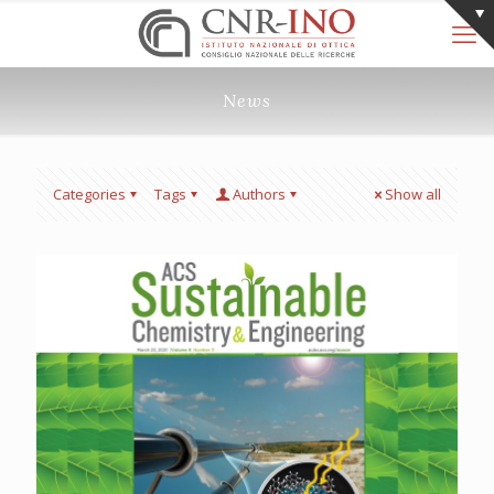
News
Categories
Tags
Authors
Show all