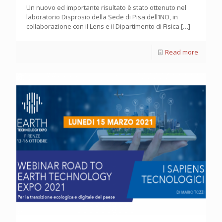
Un nuovo ed importante risultato è stato ottenuto nel
laboratorio Disprosio della Sede di Pisa dell’INO, in
collaborazione con il Lens e il Dipartimento di Fisica
[…]
Read more