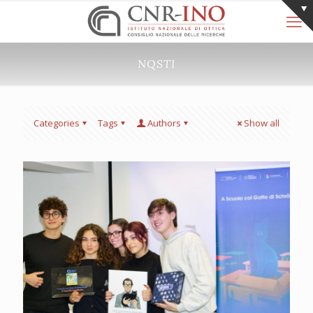
NQSTI
Categories
Tags
Authors
Show all