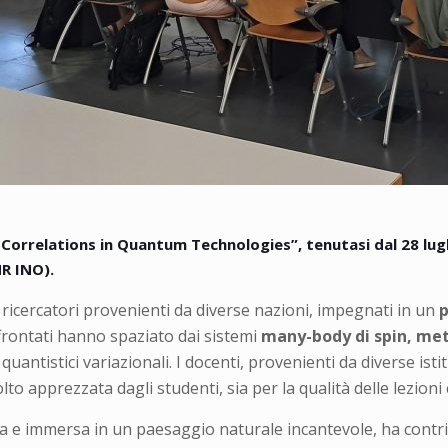
orrelations in Quantum Technologies”, tenutasi dal 28 lugli
R INO).
 ricercatori provenienti da diverse nazioni, impegnati in un
p
affrontati hanno spaziato dai sistemi
many-body di spin,
met
i quantistici variazionali. I docenti, provenienti da diverse i
 apprezzata dagli studenti, sia per la qualità delle lezioni c
sa e immersa in un paesaggio naturale incantevole, ha contri