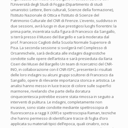
l’Università degli Studi di Foggia (Dipartimento di studi
umanistici: Lettere, Beni culturali, Scienze della formazione),
l’Istituto Nazionale di Ottica e l’Istituto di Scienze del
Patrimonio Culturale del CNR di Firenze. L’evento, suddiviso in
due sessioni, avrà luogo in due prestigiosi luoghi fiorentini: la
prima parte, incentrata sulla figura di Francesco da Sangallo,
si terrà presso il Museo del Bargello e sarà moderata dal
prof. Francesco Caglioti della Scuola Normale Superiore di
Pisa. La seconda sessione si svolgerà nel Complesso di
Orsanmichele, sarà dedicata alle indagini diagnostiche
condotte sulle opere dell’artista e sarà presieduta da Ilaria
Ciseri dei Musei del Bargello Un team di ricercatrici del CNR-
INO, in collaborazione con il CNR-ISPC, presenterà i risultati
delle loro indagini su alcuni gruppi scultorei di Francesco da
Sangallo, opere di rilevante importanza storica e artistica. Le
analisi hanno messo in luce tracce di colore sulle superfici
marmoree, rivelando che parte della doratura
cinquecentesca potrebbe essere stata rimossa in seguito a
interventi di pulitura. Le indagini, completamente non
invasive, sono state condotte mediante spettroscopia di
fluorescenza a raggi X (XRF) e spettroscopia Raman, tecniche
che hanno permesso di identificare tracce di foglia d’oro
applicata su materiali tipici dell’epoca, quali cinabro, ocra