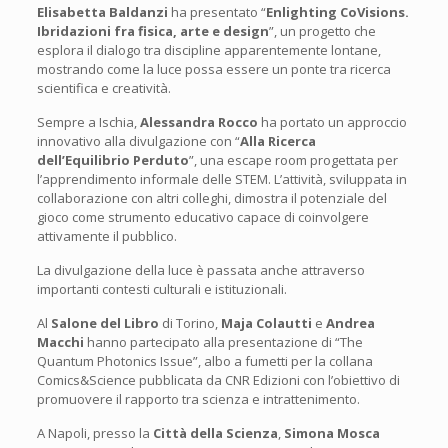
Elisabetta Baldanzi
ha presentato “
Enlighting CoVisions.
Ibridazioni fra fisica, arte e design
”, un progetto che
esplora il dialogo tra discipline apparentemente lontane,
mostrando come la luce possa essere un ponte tra ricerca
scientifica e creatività.
Sempre a Ischia,
Alessandra Rocco
ha portato un approccio
innovativo alla divulgazione con “
Alla Ricerca
dell’Equilibrio Perduto
”, una escape room progettata per
l’apprendimento informale delle STEM. L’attività, sviluppata in
collaborazione con altri colleghi, dimostra il potenziale del
gioco come strumento educativo capace di coinvolgere
attivamente il pubblico.
La divulgazione della luce è passata anche attraverso
importanti contesti culturali e istituzionali.
Al
Salone del Libro
di Torino,
Maja Colautti
e
Andrea
Macchi
hanno partecipato alla presentazione di “The
Quantum Photonics Issue”, albo a fumetti per la collana
Comics&Science pubblicata da CNR Edizioni con l’obiettivo di
promuovere il rapporto tra scienza e intrattenimento.
A Napoli, presso la
Città della Scienza
,
Simona Mosca