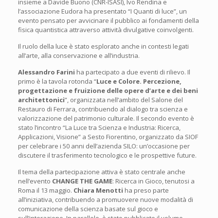
insieme a Davide Buono (CNR-ISASI), Ivo Rendina e
l’associazione Eudora ha presentato “I Quanti di luce”, un
evento pensato per avvicinare il pubblico ai fondamenti della
fisica quantistica attraverso attività divulgative coinvolgenti.
Il ruolo della luce è stato esplorato anche in contesti legati
all’arte, alla conservazione e all’industria.
Alessandro Farini
ha partecipato a due eventi di rilievo. Il
primo è la tavola rotonda “
Luce e Colore. Percezione,
progettazione e fruizione delle opere d’arte e dei beni
architettonici
”, organizzata nell’ambito del Salone del
Restauro di Ferrara, contribuendo al dialogo tra scienza e
valorizzazione del patrimonio culturale. Il secondo evento è
stato l’incontro “La Luce tra Scienza e Industria: Ricerca,
Applicazioni, Visione” a Sesto Fiorentino, organizzato da SIOF
per celebrare i 50 anni dell’azienda SILO: un’occasione per
discutere il trasferimento tecnologico e le prospettive future.
Il tema della partecipazione attiva è stato centrale anche
nell’evento
CHANGE THE GAME
: Ricerca in Gioco, tenutosi a
Roma il 13 maggio.
Chiara Menotti
ha preso parte
all’iniziativa, contribuendo a promuovere nuove modalità di
comunicazione della scienza basate sul gioco e
sull’interazione. In parallelo, è stato pubblicato il volume