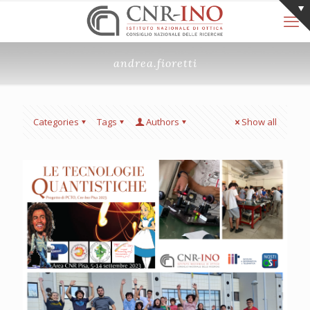
andrea.fioretti
Categories
Tags
Authors
Show all