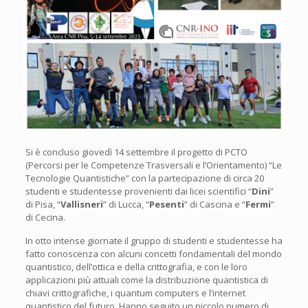
Si è concluso giovedì 14 settembre il progetto di PCTO
(Percorsi per le Competenze Trasversali e l’Orientamento) “Le
Tecnologie Quantistiche” con la partecipazione di circa 20
studenti e studentesse provenienti dai licei scientifici “
Dini
”
di Pisa, “
Vallisneri
” di Lucca, “
Pesenti
” di Cascina e “
Fermi
”
di Cecina.
In otto intense giornate il gruppo di studenti e studentesse ha
fatto conoscenza con alcuni concetti fondamentali del mondo
quantistico, dell’ottica e della crittografia, e con le loro
applicazioni più attuali come la distribuzione quantistica di
chiavi crittografiche, i quantum computers e l’internet
quantistico del futuro. Hanno seguito un piccolo numero di