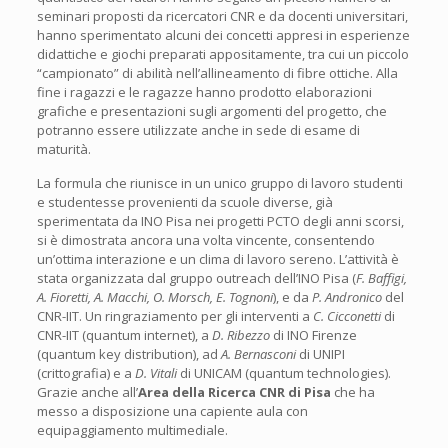
seminari proposti da ricercatori CNR e da docenti universitari,
hanno sperimentato alcuni dei concetti appresi in esperienze
didattiche e giochi preparati appositamente, tra cui un piccolo
“campionato” di abilità nell’allineamento di fibre ottiche. Alla
fine i ragazzi e le ragazze hanno prodotto elaborazioni
grafiche e presentazioni sugli argomenti del progetto, che
potranno essere utilizzate anche in sede di esame di
maturità.
La formula che riunisce in un unico gruppo di lavoro studenti
e studentesse provenienti da scuole diverse, già
sperimentata da INO Pisa nei progetti PCTO degli anni scorsi,
si è dimostrata ancora una volta vincente, consentendo
un’ottima interazione e un clima di lavoro sereno. L’attività è
stata organizzata dal gruppo outreach dell’INO Pisa (
F. Baffigi,
A. Fioretti, A. Macchi, O. Morsch, E. Tognoni
), e da
P. Andronico
del
CNR-IIT. Un ringraziamento per gli interventi a
C. Cicconetti
di
CNR-IIT (quantum internet), a
D. Ribezzo
di INO Firenze
(quantum key distribution), ad
A. Bernasconi
di UNIPI
(crittografia) e a
D. Vitali
di UNICAM (quantum technologies).
Grazie anche all’
Area della Ricerca CNR di Pisa
che ha
messo a disposizione una capiente aula con
equipaggiamento multimediale.