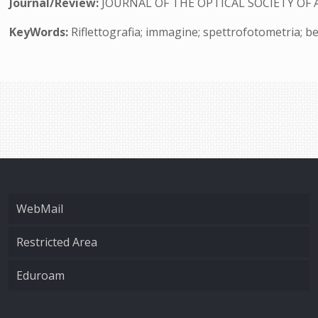
Journal/Review:
JOURNAL OF THE OPTICAL SOCIETY OF 
KeyWords:
Riflettografia; immagine; spettrofotometria; ben
WebMail
Restricted Area
Eduroam