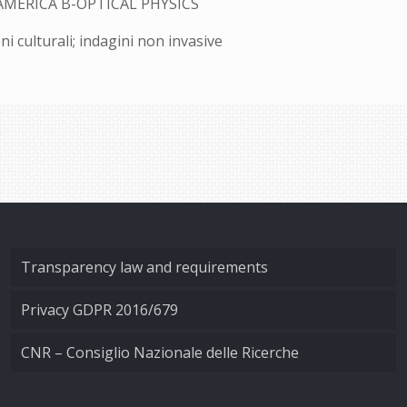
AMERICA B-OPTICAL PHYSICS
i culturali; indagini non invasive
Transparency law and requirements
Privacy GDPR 2016/679
CNR – Consiglio Nazionale delle Ricerche