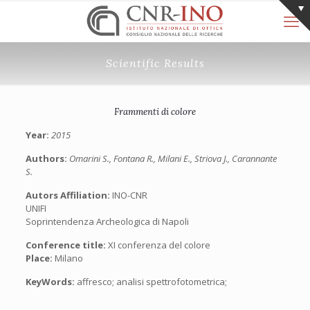
Scientific Results
Frammenti di colore
Year:
2015
Authors:
Omarini S., Fontana R., Milani E., Striova J., Carannante
S.
Autors Affiliation:
INO-CNR
UNIFI
Soprintendenza Archeologica di Napoli
Conference title:
XI conferenza del colore
Place:
Milano
KeyWords:
affresco; analisi spettrofotometrica;