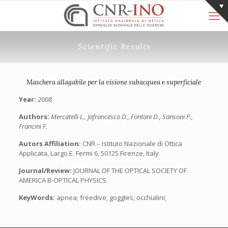
Scientific Results
Maschera allagabile per la visione subacquea e superficiale
Year:
2008
Authors:
Mercatelli L., Jafrancesco D., Fontani D., Sansoni P.,
Francini F.
Autors Affiliation:
CNR – Istituto Nazionale di Ottica
Applicata, Largo E. Fermi 6, 50125 Firenze, Italy
Journal/Review:
JOURNAL OF THE OPTICAL SOCIETY OF
AMERICA B-OPTICAL PHYSICS
KeyWords:
apnea; freedive; goggles; occhialini;