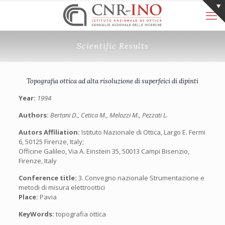
Scientific Results
Topografia ottica ad alta risoluzione di superfeici di dipinti
Year:
1994
Authors:
Bertani D., Cetica M., Melozzi M., Pezzati L.
Autors Affiliation:
Istituto Nazionale di Ottica, Largo E. Fermi
6, 50125 Firenze, Italy;
Officine Galileo, Via A. Einstein 35, 50013 Campi Bisenzio,
Firenze, Italy
Conference title:
3. Convegno nazionale Strumentazione e
metodi di misura elettroottici
Place:
Pavia
KeyWords:
topografia ottica