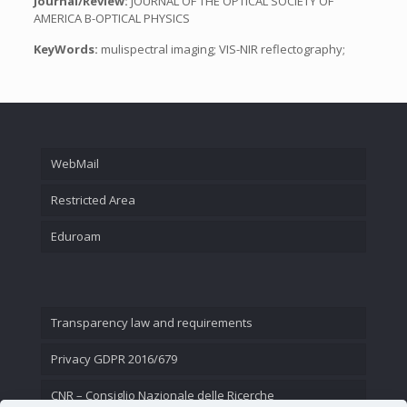
Journal/Review:
JOURNAL OF THE OPTICAL SOCIETY OF
AMERICA B-OPTICAL PHYSICS
KeyWords:
mulispectral imaging; VIS-NIR reflectography;
WebMail
Restricted Area
Eduroam
Transparency law and requirements
Privacy GDPR 2016/679
CNR – Consiglio Nazionale delle Ricerche