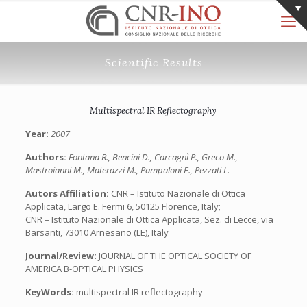
Scientific Results
Multispectral IR Reflectography
Year:
2007
Authors:
Fontana R., Bencini D., Carcagnì P., Greco M.,
Mastroianni M., Materazzi M., Pampaloni E., Pezzati L.
Autors Affiliation:
CNR – Istituto Nazionale di Ottica
Applicata, Largo E. Fermi 6, 50125 Florence, Italy;
CNR – Istituto Nazionale di Ottica Applicata, Sez. di Lecce, via
Barsanti, 73010 Arnesano (LE), Italy
Journal/Review:
JOURNAL OF THE OPTICAL SOCIETY OF
AMERICA B-OPTICAL PHYSICS
KeyWords:
multispectral IR reflectography