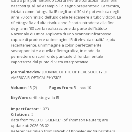
0.8 a 3 µn), permettendo così di rivelare particolari altrimenti
nascosti quali ad esempio il disegno preparatorio. La tecnica,
iniziata come fotografia IR negli anni ’30 si è poi evoluta negli
anni ’70 con l’inizio dell’uso delle telecamere a tubo vidicon. La
riflettografia ad alta risoluzione è stata introdotta alla fine
degli anni ’80 con la realizzazione da parte dell’Istituto
Nazionale di Ottica Applicata di uno scanner infrarossso
capace di produrre un’immagine IR di elevata qualità e, più
recentemente, un’immagine a colori perfettamente
sovrapponibile a quella riflettografica, in modo da
permettere un confronto puntuale di fondamentale
importanza dal punto di vista interpretativo.
Journal/Review:
JOURNAL OF THE OPTICAL SOCIETY OF
AMERICA B-OPTICAL PHYSICS
Volume:
13 (2)
Pages from:
5
to:
10
KeyWords:
riflettografia IR
ImpactFactor:
1.073
Citations:
5
data from “WEB OF SCIENCE” (of Thomson Reuters) are
update at: 2026-08-02
References taken from IsiWeb of Knowledge: (subscribers