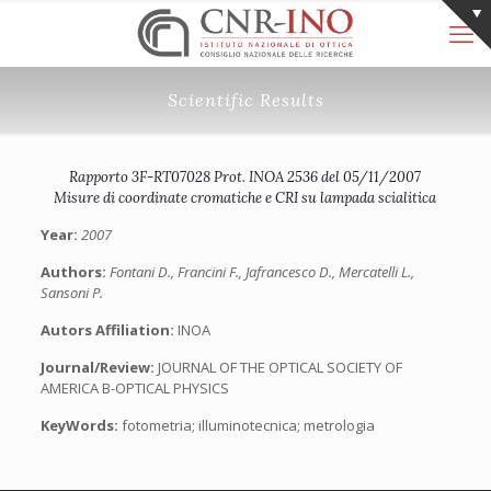
Scientific Results
Rapporto 3F-RT07028 Prot. INOA 2536 del 05/11/2007
Misure di coordinate cromatiche e CRI su lampada scialitica
Year:
2007
Authors:
Fontani D., Francini F., Jafrancesco D., Mercatelli L.,
Sansoni P.
Autors Affiliation:
INOA
Journal/Review:
JOURNAL OF THE OPTICAL SOCIETY OF
AMERICA B-OPTICAL PHYSICS
KeyWords:
fotometria; illuminotecnica; metrologia