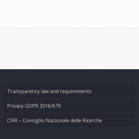
Transparency law and requirements
Privacy GDPR 2016/679
CNR – Consiglio Nazionale delle Ricerche