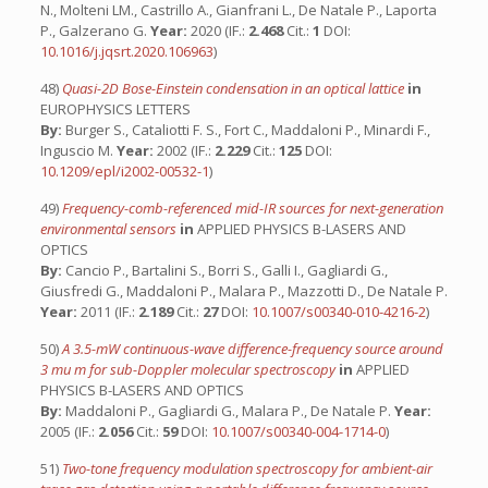
N., Molteni LM., Castrillo A., Gianfrani L., De Natale P., Laporta
P., Galzerano G.
Year:
2020 (IF.:
2.468
Cit.:
1
DOI:
10.1016/j.jqsrt.2020.106963
)
48)
Quasi-2D Bose-Einstein condensation in an optical lattice
in
EUROPHYSICS LETTERS
By:
Burger S., Cataliotti F. S., Fort C., Maddaloni P., Minardi F.,
Inguscio M.
Year:
2002 (IF.:
2.229
Cit.:
125
DOI:
10.1209/epl/i2002-00532-1
)
49)
Frequency-comb-referenced mid-IR sources for next-generation
environmental sensors
in
APPLIED PHYSICS B-LASERS AND
OPTICS
By:
Cancio P., Bartalini S., Borri S., Galli I., Gagliardi G.,
Giusfredi G., Maddaloni P., Malara P., Mazzotti D., De Natale P.
Year:
2011 (IF.:
2.189
Cit.:
27
DOI:
10.1007/s00340-010-4216-2
)
50)
A 3.5-mW continuous-wave difference-frequency source around
3 mu m for sub-Doppler molecular spectroscopy
in
APPLIED
PHYSICS B-LASERS AND OPTICS
By:
Maddaloni P., Gagliardi G., Malara P., De Natale P.
Year:
2005 (IF.:
2.056
Cit.:
59
DOI:
10.1007/s00340-004-1714-0
)
51)
Two-tone frequency modulation spectroscopy for ambient-air