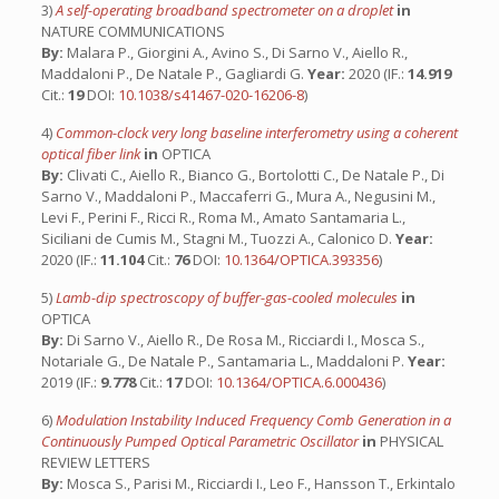
3)
A self-operating broadband spectrometer on a droplet
in
NATURE COMMUNICATIONS
By:
Malara P., Giorgini A., Avino S., Di Sarno V., Aiello R.,
Maddaloni P., De Natale P., Gagliardi G.
Year:
2020 (IF.:
14.919
Cit.:
19
DOI:
10.1038/s41467-020-16206-8
)
4)
Common-clock very long baseline interferometry using a coherent
optical fiber link
in
OPTICA
By:
Clivati C., Aiello R., Bianco G., Bortolotti C., De Natale P., Di
Sarno V., Maddaloni P., Maccaferri G., Mura A., Negusini M.,
Levi F., Perini F., Ricci R., Roma M., Amato Santamaria L.,
Siciliani de Cumis M., Stagni M., Tuozzi A., Calonico D.
Year:
2020 (IF.:
11.104
Cit.:
76
DOI:
10.1364/OPTICA.393356
)
5)
Lamb-dip spectroscopy of buffer-gas-cooled molecules
in
OPTICA
By:
Di Sarno V., Aiello R., De Rosa M., Ricciardi I., Mosca S.,
Notariale G., De Natale P., Santamaria L., Maddaloni P.
Year:
2019 (IF.:
9.778
Cit.:
17
DOI:
10.1364/OPTICA.6.000436
)
6)
Modulation Instability Induced Frequency Comb Generation in a
Continuously Pumped Optical Parametric Oscillator
in
PHYSICAL
REVIEW LETTERS
By:
Mosca S., Parisi M., Ricciardi I., Leo F., Hansson T., Erkintalo