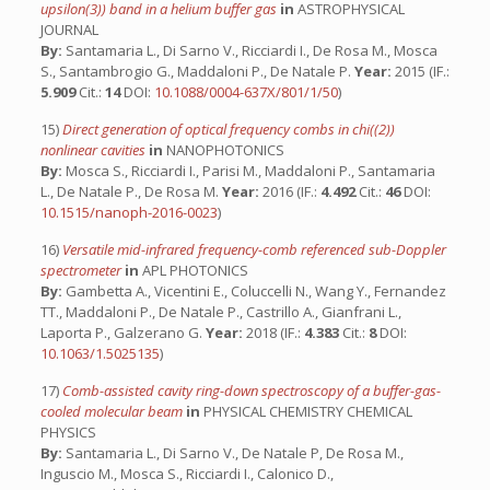
upsilon(3)) band in a helium buffer gas
in
ASTROPHYSICAL
JOURNAL
By:
Santamaria L., Di Sarno V., Ricciardi I., De Rosa M., Mosca
S., Santambrogio G., Maddaloni P., De Natale P.
Year:
2015 (IF.:
5.909
Cit.:
14
DOI:
10.1088/0004-637X/801/1/50
)
15)
Direct generation of optical frequency combs in chi((2))
nonlinear cavities
in
NANOPHOTONICS
By:
Mosca S., Ricciardi I., Parisi M., Maddaloni P., Santamaria
L., De Natale P., De Rosa M.
Year:
2016 (IF.:
4.492
Cit.:
46
DOI:
10.1515/nanoph-2016-0023
)
16)
Versatile mid-infrared frequency-comb referenced sub-Doppler
spectrometer
in
APL PHOTONICS
By:
Gambetta A., Vicentini E., Coluccelli N., Wang Y., Fernandez
TT., Maddaloni P., De Natale P., Castrillo A., Gianfrani L.,
Laporta P., Galzerano G.
Year:
2018 (IF.:
4.383
Cit.:
8
DOI:
10.1063/1.5025135
)
17)
Comb-assisted cavity ring-down spectroscopy of a buffer-gas-
cooled molecular beam
in
PHYSICAL CHEMISTRY CHEMICAL
PHYSICS
By:
Santamaria L., Di Sarno V., De Natale P, De Rosa M.,
Inguscio M., Mosca S., Ricciardi I., Calonico D.,