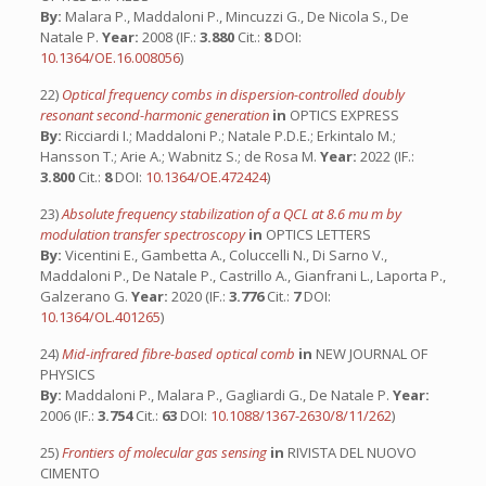
By:
Malara P., Maddaloni P., Mincuzzi G., De Nicola S., De
Natale P.
Year:
2008 (IF.:
3.880
Cit.:
8
DOI:
10.1364/OE.16.008056
)
22)
Optical frequency combs in dispersion-controlled doubly
resonant second-harmonic generation
in
OPTICS EXPRESS
By:
Ricciardi I.; Maddaloni P.; Natale P.D.E.; Erkintalo M.;
Hansson T.; Arie A.; Wabnitz S.; de Rosa M.
Year:
2022 (IF.:
3.800
Cit.:
8
DOI:
10.1364/OE.472424
)
23)
Absolute frequency stabilization of a QCL at 8.6 mu m by
modulation transfer spectroscopy
in
OPTICS LETTERS
By:
Vicentini E., Gambetta A., Coluccelli N., Di Sarno V.,
Maddaloni P., De Natale P., Castrillo A., Gianfrani L., Laporta P.,
Galzerano G.
Year:
2020 (IF.:
3.776
Cit.:
7
DOI:
10.1364/OL.401265
)
24)
Mid-infrared fibre-based optical comb
in
NEW JOURNAL OF
PHYSICS
By:
Maddaloni P., Malara P., Gagliardi G., De Natale P.
Year:
2006 (IF.:
3.754
Cit.:
63
DOI:
10.1088/1367-2630/8/11/262
)
25)
Frontiers of molecular gas sensing
in
RIVISTA DEL NUOVO
CIMENTO