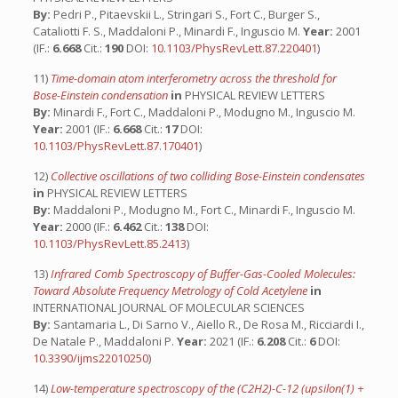
By:
Pedri P., Pitaevskii L., Stringari S., Fort C., Burger S.,
Cataliotti F. S., Maddaloni P., Minardi F., Inguscio M.
Year:
2001
(IF.:
6.668
Cit.:
190
DOI:
10.1103/PhysRevLett.87.220401
)
11)
Time-domain atom interferometry across the threshold for
Bose-Einstein condensation
in
PHYSICAL REVIEW LETTERS
By:
Minardi F., Fort C., Maddaloni P., Modugno M., Inguscio M.
Year:
2001 (IF.:
6.668
Cit.:
17
DOI:
10.1103/PhysRevLett.87.170401
)
12)
Collective oscillations of two colliding Bose-Einstein condensates
in
PHYSICAL REVIEW LETTERS
By:
Maddaloni P., Modugno M., Fort C., Minardi F., Inguscio M.
Year:
2000 (IF.:
6.462
Cit.:
138
DOI:
10.1103/PhysRevLett.85.2413
)
13)
Infrared Comb Spectroscopy of Buffer-Gas-Cooled Molecules:
Toward Absolute Frequency Metrology of Cold Acetylene
in
INTERNATIONAL JOURNAL OF MOLECULAR SCIENCES
By:
Santamaria L., Di Sarno V., Aiello R., De Rosa M., Ricciardi I.,
De Natale P., Maddaloni P.
Year:
2021 (IF.:
6.208
Cit.:
6
DOI:
10.3390/ijms22010250
)
14)
Low-temperature spectroscopy of the (C2H2)-C-12 (upsilon(1) +