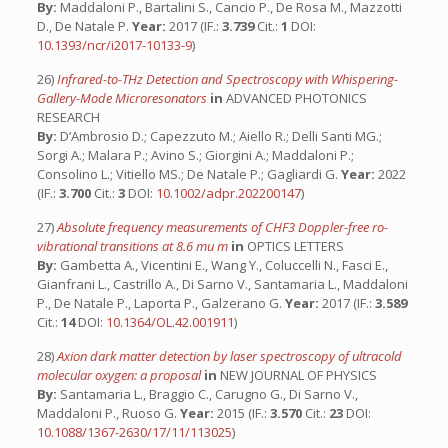
By:
Maddaloni P., Bartalini S., Cancio P., De Rosa M., Mazzotti
D., De Natale P.
Year:
2017 (IF.:
3.739
Cit.:
1
DOI:
10.1393/ncr/i2017-10133-9
)
26)
Infrared-to-THz Detection and Spectroscopy with Whispering-
Gallery-Mode Microresonators
in
ADVANCED PHOTONICS
RESEARCH
By:
D’Ambrosio D.; Capezzuto M.; Aiello R.; Delli Santi MG.;
Sorgi A.; Malara P.; Avino S.; Giorgini A.; Maddaloni P.;
Consolino L.; Vitiello MS.; De Natale P.; Gagliardi G.
Year:
2022
(IF.:
3.700
Cit.:
3
DOI:
10.1002/adpr.202200147
)
27)
Absolute frequency measurements of CHF3 Doppler-free ro-
vibrational transitions at 8.6 mu m
in
OPTICS LETTERS
By:
Gambetta A., Vicentini E., Wang Y., Coluccelli N., Fasci E.,
Gianfrani L., Castrillo A., Di Sarno V., Santamaria L., Maddaloni
P., De Natale P., Laporta P., Galzerano G.
Year:
2017 (IF.:
3.589
Cit.:
14
DOI:
10.1364/OL.42.001911
)
28)
Axion dark matter detection by laser spectroscopy of ultracold
molecular oxygen: a proposal
in
NEW JOURNAL OF PHYSICS
By:
Santamaria L., Braggio C., Carugno G., Di Sarno V.,
Maddaloni P., Ruoso G.
Year:
2015 (IF.:
3.570
Cit.:
23
DOI:
10.1088/1367-2630/17/11/113025
)