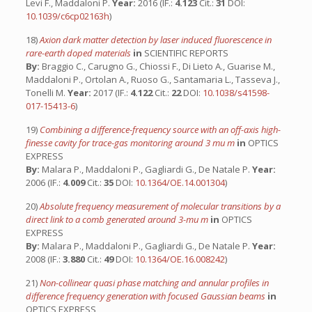
Levi F., Maddaloni P.
Year:
2016 (IF.:
4.123
Cit.:
31
DOI:
10.1039/c6cp02163h
)
18)
Axion dark matter detection by laser induced fluorescence in
rare-earth doped materials
in
SCIENTIFIC REPORTS
By:
Braggio C., Carugno G., Chiossi F., Di Lieto A., Guarise M.,
Maddaloni P., Ortolan A., Ruoso G., Santamaria L., Tasseva J.,
Tonelli M.
Year:
2017 (IF.:
4.122
Cit.:
22
DOI:
10.1038/s41598-
017-15413-6
)
19)
Combining a difference-frequency source with an off-axis high-
finesse cavity for trace-gas monitoring around 3 mu m
in
OPTICS
EXPRESS
By:
Malara P., Maddaloni P., Gagliardi G., De Natale P.
Year:
2006 (IF.:
4.009
Cit.:
35
DOI:
10.1364/OE.14.001304
)
20)
Absolute frequency measurement of molecular transitions by a
direct link to a comb generated around 3-mu m
in
OPTICS
EXPRESS
By:
Malara P., Maddaloni P., Gagliardi G., De Natale P.
Year:
2008 (IF.:
3.880
Cit.:
49
DOI:
10.1364/OE.16.008242
)
21)
Non-collinear quasi phase matching and annular profiles in
difference frequency generation with focused Gaussian beams
in
OPTICS EXPRESS