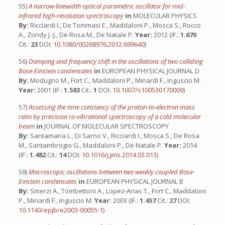
55)
A narrow-linewidth optical parametric oscillator for mid-
infrared high-resolution spectroscopy
in
MOLECULAR PHYSICS
By:
Ricciardi I., De Tommasi E., Maddaloni P., Mosca S., Rocco
A., Zondy J.-J., De Rosa M., De Natale P.
Year:
2012 (IF.:
1.670
Cit.:
23
DOI:
10.1080/00268976.2012.699640
)
56)
Damping and frequency shift in the oscillations of two colliding
Bose-Einstein condensates
in
EUROPEAN PHYSICAL JOURNAL D
By:
Modugno M., Fort C., Maddaloni P., Minardi F., Inguscio M.
Year:
2001 (IF.:
1.583
Cit.:
1
DOI:
10.1007/s100530170009
)
57)
Assessing the time constancy of the proton-to-electron mass
ratio by precision ro-vibrational spectroscopy of a cold molecular
beam
in
JOURNAL OF MOLECULAR SPECTROSCOPY
By:
Santamaria L., Di Sarno V., Ricciardi I., Mosca S., De Rosa
M., Santambrogio G., Maddaloni P., De Natale P.
Year:
2014
(IF.:
1.482
Cit.:
14
DOI:
10.1016/j.jms.2014.03.013
)
58)
Macroscopic oscillations between two weakly coupled Bose-
Einstein condensates
in
EUROPEAN PHYSICAL JOURNAL B
By:
Smerzi A., Tombettoni A., Lopez-Arias T., Fort C., Maddaloni
P., Minardi F., Inguscio M.
Year:
2003 (IF.:
1.457
Cit.:
27
DOI:
10.1140/epjb/e2003-00055-1
)