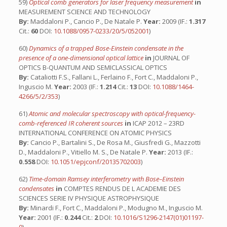
59)
Optical comb generators for laser frequency measurement
in
MEASUREMENT SCIENCE AND TECHNOLOGY
By:
Maddaloni P., Cancio P., De Natale P.
Year:
2009 (IF.:
1.317
Cit.:
60
DOI:
10.1088/0957-0233/20/5/052001
)
60)
Dynamics of a trapped Bose-Einstein condensate in the
presence of a one-dimensional optical lattice
in
JOURNAL OF
OPTICS B-QUANTUM AND SEMICLASSICAL OPTICS
By:
Cataliotti F.S., Fallani L., Ferlaino F., Fort C., Maddaloni P.,
Inguscio M.
Year:
2003 (IF.:
1.214
Cit.:
13
DOI:
10.1088/1464-
4266/5/2/353
)
61)
Atomic and molecular spectroscopy with optical-frequency-
comb-referenced IR coherent sources
in
ICAP 2012 – 23RD
INTERNATIONAL CONFERENCE ON ATOMIC PHYSICS
By:
Cancio P., Bartalini S., De Rosa M., Giusfredi G., Mazzotti
D., Maddaloni P., Vitiello M. S., De Natale P.
Year:
2013 (IF.:
0.558
DOI:
10.1051/epjconf/20135702003
)
62)
Time-domain Ramsey interferometry with Bose–Einstein
condensates
in
COMPTES RENDUS DE L ACADEMIE DES
SCIENCES SERIE IV PHYSIQUE ASTROPHYSIQUE
By:
Minardi F., Fort C., Maddaloni P., Modugno M., Inguscio M.
Year:
2001 (IF.:
0.244
Cit.:
2
DOI:
10.1016/S1296-2147(01)01197-
0
)