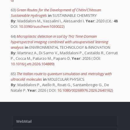
63)
Green Routes for the Development of Chitin/Chitosan
Sustainable Hydrogels
in
SUSTAINABLE CHEMISTRY
By:
Maddaloni M., Vassalini I., Alessandri I.
Year:
2020 (Cit.:
48
DOI:
10.3390/suschem1030022
)
64)
Microplastic detection in soil by THz Time-Domain
hyperspectral imaging combined with unsupervised learning
analysis
in
ENVIRONMENTAL TECHNOLOGY & INNOVATION
By:
Martinez A., Di Sarno V., Maddaloni P., Castaldo R., Cerruti
P., Cocca M., Paturzo M., Paparo D.
Year:
2026 ( DOI:
10.1016/j.eti.2026.104889
)
65)
The Italian route to quantum simulation and metrology with
ultracold molecules
in
MOLECULAR PHYSICS
By:
Maddaloni P., Aiello R., Roati G., Santambrogio G., De
Natale P.
Year:
2026 ( DOI:
10.1080/00268976.2026.2640162
)
WebMail