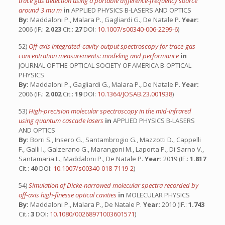
trace gas detection using a portable difference-frequency source
around 3 mu m
in
APPLIED PHYSICS B-LASERS AND OPTICS
By:
Maddaloni P., Malara P., Gagliardi G., De Natale P.
Year:
2006 (IF.:
2.023
Cit.:
27
DOI:
10.1007/s00340-006-2299-6
)
52)
Off-axis integrated-cavity-output spectroscopy for trace-gas
concentration measurements: modeling and performance
in
JOURNAL OF THE OPTICAL SOCIETY OF AMERICA B-OPTICAL
PHYSICS
By:
Maddaloni P., Gagliardi G., Malara P., De Natale P.
Year:
2006 (IF.:
2.002
Cit.:
19
DOI:
10.1364/JOSAB.23.001938
)
53)
High-precision molecular spectroscopy in the mid-infrared
using quantum cascade lasers
in
APPLIED PHYSICS B-LASERS
AND OPTICS
By:
Borri S., Insero G., Santambrogio G., Mazzotti D., Cappelli
F., Galli I., Galzerano G., Marangoni M., Laporta P., Di Sarno V.,
Santamaria L., Maddaloni P., De Natale P.
Year:
2019 (IF.:
1.817
Cit.:
40
DOI:
10.1007/s00340-018-7119-2
)
54)
Simulation of Dicke-narrowed molecular spectra recorded by
off-axis high-finesse optical cavities
in
MOLECULAR PHYSICS
By:
Maddaloni P., Malara P., De Natale P.
Year:
2010 (IF.:
1.743
Cit.:
3
DOI:
10.1080/00268971003601571
)