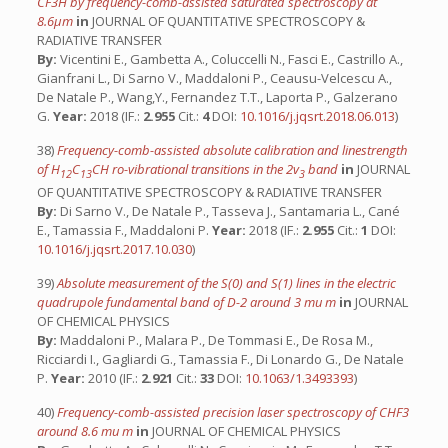
CF3H by frequency-comb-assisted saturated spectroscopy at
8.6μm
in
JOURNAL OF QUANTITATIVE SPECTROSCOPY &
RADIATIVE TRANSFER
By:
Vicentini E., Gambetta A., Coluccelli N., Fasci E., Castrillo A.,
Gianfrani L., Di Sarno V., Maddaloni P., Ceausu-Velcescu A.,
De Natale P., Wang,Y., Fernandez T.T., Laporta P., Galzerano
G.
Year:
2018 (IF.:
2.955
Cit.:
4
DOI:
10.1016/j.jqsrt.2018.06.013
)
38)
Frequency-comb-assisted absolute calibration and linestrength
of H
C
CH ro-vibrational transitions in the 2v
band
in
JOURNAL
12
13
3
OF QUANTITATIVE SPECTROSCOPY & RADIATIVE TRANSFER
By:
Di Sarno V., De Natale P., Tasseva J., Santamaria L., Cané
E., Tamassia F., Maddaloni P.
Year:
2018 (IF.:
2.955
Cit.:
1
DOI:
10.1016/j.jqsrt.2017.10.030
)
39)
Absolute measurement of the S(0) and S(1) lines in the electric
quadrupole fundamental band of D-2 around 3 mu m
in
JOURNAL
OF CHEMICAL PHYSICS
By:
Maddaloni P., Malara P., De Tommasi E., De Rosa M.,
Ricciardi I., Gagliardi G., Tamassia F., Di Lonardo G., De Natale
P.
Year:
2010 (IF.:
2.921
Cit.:
33
DOI:
10.1063/1.3493393
)
40)
Frequency-comb-assisted precision laser spectroscopy of CHF3
around 8.6 mu m
in
JOURNAL OF CHEMICAL PHYSICS