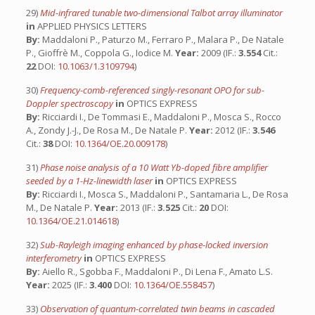
29)
Mid-infrared tunable two-dimensional Talbot array illuminator
in
APPLIED PHYSICS LETTERS
By:
Maddaloni P., Paturzo M., Ferraro P., Malara P., De Natale
P., Gioffrè M., Coppola G., Iodice M.
Year:
2009 (IF.:
3.554
Cit.:
22
DOI:
10.1063/1.3109794
)
30)
Frequency-comb-referenced singly-resonant OPO for sub-
Doppler spectroscopy
in
OPTICS EXPRESS
By:
Ricciardi I., De Tommasi E., Maddaloni P., Mosca S., Rocco
A., Zondy J.-J., De Rosa M., De Natale P.
Year:
2012 (IF.:
3.546
Cit.:
38
DOI:
10.1364/OE.20.009178
)
31)
Phase noise analysis of a 10 Watt Yb-doped fibre amplifier
seeded by a 1-Hz-linewidth laser
in
OPTICS EXPRESS
By:
Ricciardi I., Mosca S., Maddaloni P., Santamaria L., De Rosa
M., De Natale P.
Year:
2013 (IF.:
3.525
Cit.:
20
DOI:
10.1364/OE.21.014618
)
32)
Sub-Rayleigh imaging enhanced by phase-locked inversion
interferometry
in
OPTICS EXPRESS
By:
Aiello R., Sgobba F., Maddaloni P., Di Lena F., Amato L.S.
Year:
2025 (IF.:
3.400
DOI:
10.1364/OE.558457
)
33)
Observation of quantum-correlated twin beams in cascaded