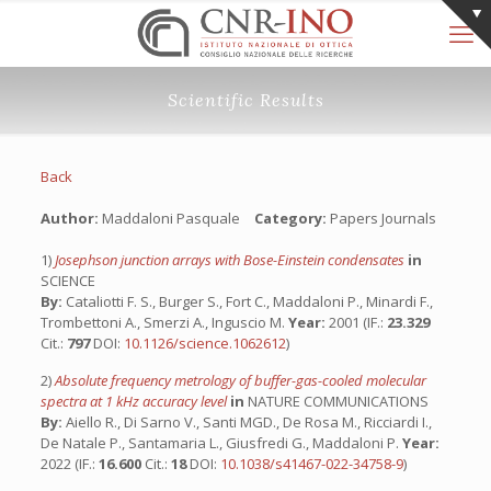
Scientific Results
Back
Author:
Maddaloni Pasquale
Category:
Papers Journals
1)
Josephson junction arrays with Bose-Einstein condensates
in
SCIENCE
By:
Cataliotti F. S., Burger S., Fort C., Maddaloni P., Minardi F.,
Trombettoni A., Smerzi A., Inguscio M.
Year:
2001 (IF.:
23.329
Cit.:
797
DOI:
10.1126/science.1062612
)
2)
Absolute frequency metrology of buffer-gas-cooled molecular
spectra at 1 kHz accuracy level
in
NATURE COMMUNICATIONS
By:
Aiello R., Di Sarno V., Santi MGD., De Rosa M., Ricciardi I.,
De Natale P., Santamaria L., Giusfredi G., Maddaloni P.
Year:
2022 (IF.:
16.600
Cit.:
18
DOI:
10.1038/s41467-022-34758-9
)