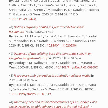
By:
Gambetta A., Coluccelli N., Cassinerio M., Fernandez T.T.,
Gatti D., Castrillo A., Ceausu-Velcescu A., Fasci E., Gianfrani L.,
Santamaria L., Di Sarno V., Maddaloni P., De Natale P., Laporta
P., Galzerano G.
Year:
2015 (IF.:
2.894
Cit.:
11
DOI:
10.1063/1.4937424
)
41)
Optical Frequency Combs in Quadratically Nonlinear
Resonators
in
MICROMACHINES
By:
Ricciardi I., Mosca S., Parisi M., Leo F., Hansson T., Erkintalo
M., Maddaloni P., De Natale P., Wabnitz S., De Rosa M.
Year:
2020 (IF.:
2.891
Cit.:
33
DOI:
10.3390/mi11020230
)
42)
Dynamics of two colliding Bose-Einstein condensates in an
elongated magnetostatic trap
in
PHYSICAL REVIEW A
By:
Modugno M., Dalfovo F., Fort C., Maddaloni P., Minardi F.
Year:
2000 (IF.:
2.831
Cit.:
46
DOI:
10.1103/PhysRevA.62.063607
)
43)
Frequency comb generation in quadratic nonlinear media
in
PHYSICAL REVIEW A
By:
Ricciardi I., Mosca S., Parisi M., Maddaloni P., Santamaria
L., De Natale P., De Rosa M.
Year:
2015 (IF.:
2.765
Cit.:
97
DOI:
10.1103/PhysRevA.91.063839
)
44)
Thermo-optical and lasing characteristics of Cr2+-doped CdSe
single crystal as tunable coherent source in the mid-infrared
in