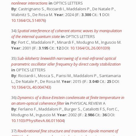
nonlinear interactions
in
OPTICS LETTERS
By:
Castrignano S., Ricciardi I., Maddaloni P., De Natale P.,
Wabnitz S., De Rosa M.
Year:
2024 (IF.:
3.300
Cit.:
1
DOI:
10.1364/OL.514976
)
34)
Spatial interference of coherent atomic waves by manipulation
of the internal quantum state
in
OPTICS LETTERS
By:
Fort C., Maddaloni P., Minardi F., Modugno M., Inguscio M.
Year:
2001 (IF.:
3.195
Cit.:
12
DOI:
10.1364/OL.26.001039
)
35)
Sub-kilohertz linewidth narrowing of a mid-infrared optical
parametric oscillator idler frequency by direct cavity stabilization
in
OPTICS LETTERS
By:
Ricciardi I., Mosca S., Parisi M., Maddaloni P., Santamaria
L., De Natale P., De Rosa M.
Year:
2015 (IF.:
3.040
Cit.:
25
DOI:
10.1364/OL.40.004743
)
36)
Dynamics of a Bose-Einstein condensate at finite temperature in
an atom-optical coherence filter
in
PHYSICAL REVIEW A
By:
Ferlaino F., Maddaloni P., Burger S., Cataliotti F.S, Fort C.,
Modugno M., Inguscio M.
Year:
2002 (IF.:
2.986
Cit.:
36
DOI:
10.1103/PhysRevA.66.011604
)
37)
Rovibrational fine structure and transition dipole moment of