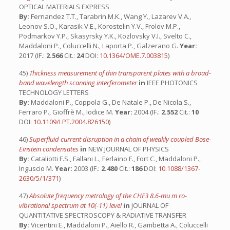
OPTICAL MATERIALS EXPRESS
By:
Fernandez T.T., Tarabrin M.K., Wang Y., Lazarev V.A.,
Leonov S.O., Karasik V.E., Korostelin Y.V., Frolov M.P.,
Podmarkov Y.P., Skasyrsky Y.K., Kozlovsky V.I., Svelto C.,
Maddaloni P., Coluccelli N., Laporta P., Galzerano G.
Year:
2017 (IF.:
2.566
Cit.:
24
DOI:
10.1364/OME.7.003815
)
45)
Thickness measurement of thin transparent plates with a broad-
band wavelength scanning interferometer
in
IEEE PHOTONICS
TECHNOLOGY LETTERS
By:
Maddaloni P., Coppola G., De Natale P., De Nicola S.,
Ferraro P., Gioffrè M., Iodice M.
Year:
2004 (IF.:
2.552
Cit.:
10
DOI:
10.1109/LPT.2004.826150
)
46)
Superfluid current disruption in a chain of weakly coupled Bose-
Einstein condensates
in
NEW JOURNAL OF PHYSICS
By:
Cataliotti F.S., Fallani L., Ferlaino F., Fort C., Maddaloni P.,
Inguscio M.
Year:
2003 (IF.:
2.480
Cit.:
186
DOI:
10.1088/1367-
2630/5/1/371
)
47)
Absolute frequency metrology of the CHF3 8.6-mu m ro-
vibrational spectrum at 10(-11) level
in
JOURNAL OF
QUANTITATIVE SPECTROSCOPY & RADIATIVE TRANSFER
By:
Vicentini E., Maddaloni P., Aiello R., Gambetta A., Coluccelli