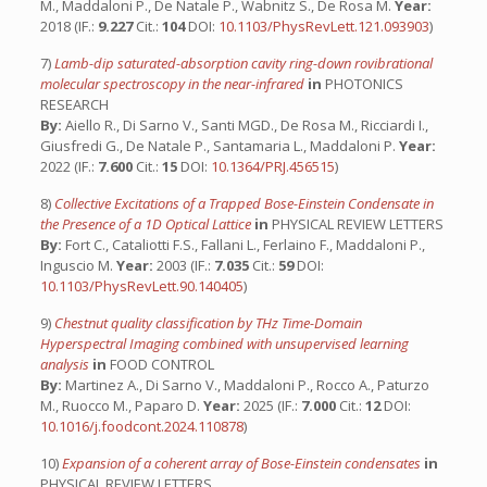
M., Maddaloni P., De Natale P., Wabnitz S., De Rosa M.
Year:
2018 (IF.:
9.227
Cit.:
104
DOI:
10.1103/PhysRevLett.121.093903
)
7)
Lamb-dip saturated-absorption cavity ring-down rovibrational
molecular spectroscopy in the near-infrared
in
PHOTONICS
RESEARCH
By:
Aiello R., Di Sarno V., Santi MGD., De Rosa M., Ricciardi I.,
Giusfredi G., De Natale P., Santamaria L., Maddaloni P.
Year:
2022 (IF.:
7.600
Cit.:
15
DOI:
10.1364/PRJ.456515
)
8)
Collective Excitations of a Trapped Bose-Einstein Condensate in
the Presence of a 1D Optical Lattice
in
PHYSICAL REVIEW LETTERS
By:
Fort C., Cataliotti F.S., Fallani L., Ferlaino F., Maddaloni P.,
Inguscio M.
Year:
2003 (IF.:
7.035
Cit.:
59
DOI:
10.1103/PhysRevLett.90.140405
)
9)
Chestnut quality classification by THz Time-Domain
Hyperspectral Imaging combined with unsupervised learning
analysis
in
FOOD CONTROL
By:
Martinez A., Di Sarno V., Maddaloni P., Rocco A., Paturzo
M., Ruocco M., Paparo D.
Year:
2025 (IF.:
7.000
Cit.:
12
DOI:
10.1016/j.foodcont.2024.110878
)
10)
Expansion of a coherent array of Bose-Einstein condensates
in
PHYSICAL REVIEW LETTERS