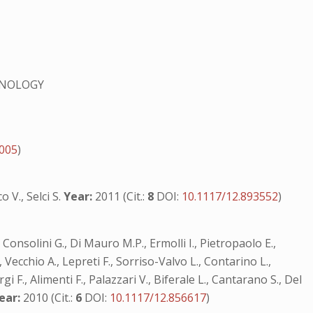
HNOLOGY
/005
)
o V., Selci S.
Year:
2011 (Cit.:
8
DOI:
10.1117/12.893552
)
V., Consolini G., Di Mauro M.P., Ermolli I., Pietropaolo E.,
 Vecchio A., Lepreti F., Sorriso-Valvo L., Contarino L.,
rgi F., Alimenti F., Palazzari V., Biferale L., Cantarano S., Del
ear:
2010 (Cit.:
6
DOI:
10.1117/12.856617
)