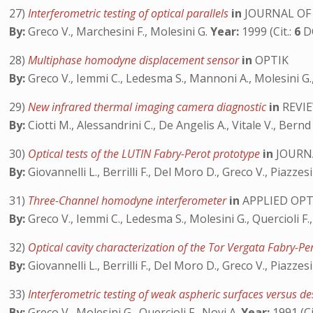
27)
Interferometric testing of optical parallels
in
JOURNAL OF 
By:
Greco V., Marchesini F., Molesini G.
Year:
1999 (Cit.:
6
D
28)
Multiphase homodyne displacement sensor
in
OPTIK
By:
Greco V., Iemmi C., Ledesma S., Mannoni A., Molesini G.,
29)
New infrared thermal imaging camera diagnostic
in
REVIE
By:
Ciotti M., Alessandrini C., De Angelis A., Vitale V., Bernd
30)
Optical tests of the LUTIN Fabry-Perot prototype
in
JOURNA
By:
Giovannelli L., Berrilli F., Del Moro D., Greco V., Piazzesi
31)
Three-Channel homodyne interferometer
in
APPLIED OPT
By:
Greco V., Iemmi C., Ledesma S., Molesini G., Quercioli F.
32)
Optical cavity characterization of the Tor Vergata Fabry-P
By:
Giovannelli L., Berrilli F., Del Moro D., Greco V., Piazzesi
33)
Interferometric testing of weak aspheric surfaces versus de
By:
Greco V., Molesini G., Quercioli F., Novi A.
Year:
1991 (Ci