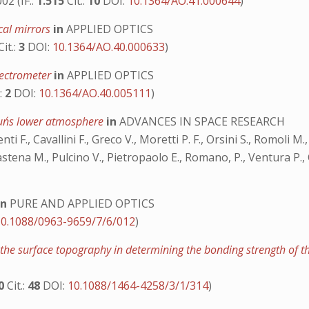
02 (IF.:
1.515
Cit.:
10
DOI:
10.1364/AO.41.000644
)
cal mirrors
in
APPLIED OPTICS
Cit.:
3
DOI:
10.1364/AO.40.000633
)
spectrometer
in
APPLIED OPTICS
.:
2
DOI:
10.1364/AO.40.005111
)
Sun´s lower atmosphere
in
ADVANCES IN SPACE RESEARCH
imenti F., Cavallini F., Greco V., Moretti P. F., Orsini S., Romoli M
astena M., Pulcino V., Pietropaolo E., Romano, P., Ventura P., 
in
PURE AND APPLIED OPTICS
10.1088/0963-9659/7/6/012
)
 the surface topography in determining the bonding strength of t
70
Cit.:
48
DOI:
10.1088/1464-4258/3/1/314
)