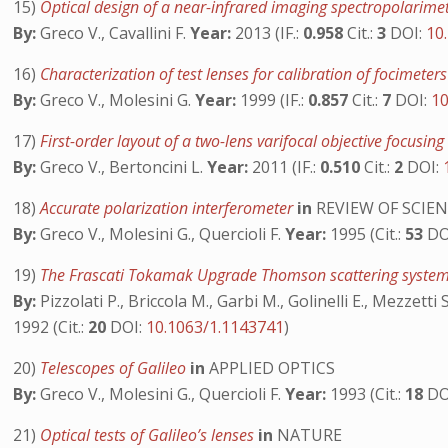
15)
Optical design of a near-infrared imaging spectropolarime
By:
Greco V., Cavallini F.
Year:
2013 (IF.:
0.958
Cit.:
3
DOI:
10
16)
Characterization of test lenses for calibration of focimeter
By:
Greco V., Molesini G.
Year:
1999 (IF.:
0.857
Cit.:
7
DOI:
10
17)
First-order layout of a two-lens varifocal objective focusi
By:
Greco V., Bertoncini L.
Year:
2011 (IF.:
0.510
Cit.:
2
DOI:
18)
Accurate polarization interferometer
in
REVIEW OF SCIE
By:
Greco V., Molesini G., Quercioli F.
Year:
1995 (Cit.:
53
DO
19)
The Frascati Tokamak Upgrade Thomson scattering system:
By:
Pizzolati P., Briccola M., Garbi M., Golinelli E., Mezzetti
1992 (Cit.:
20
DOI:
10.1063/1.1143741
)
20)
Telescopes of Galileo
in
APPLIED OPTICS
By:
Greco V., Molesini G., Quercioli F.
Year:
1993 (Cit.:
18
DO
21)
Optical tests of Galileo’s lenses
in
NATURE