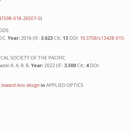
41598-018-26507-0
)
ODS
D.C.
Year:
2016 (IF.:
3.623
Cit.:
13
DOI:
10.3758/s13428-015-
AL SOCIETY OF THE PACIFIC
wski K. A. R. B.
Year:
2022 (IF.:
3.500
Cit.:
4
DOI:
d toward lens design
in
APPLIED OPTICS