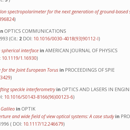
alon spectropolarimeter for the next generation of ground-based
.896824
)
in
OPTICS COMMUNICATIONS
993 (Cit.:
2
DOI:
10.1016/0030-4018(93)90112-I
)
 spherical interface
in
AMERICAN JOURNAL OF PHYSICS
:
10.1119/1.16930
)
 for the Joint European Torus
in
PROCEEDINGS OF SPIE
13429
)
fting speckle interferometry
in
OPTICS AND LASERS IN ENGI
I:
10.1016/S0143-8166(96)00123-6
)
f Galileo
in
OPTIK
rture and wide field of view optical systems: A case study
in
PRO
996 ( DOI:
10.1117/12.246679
)