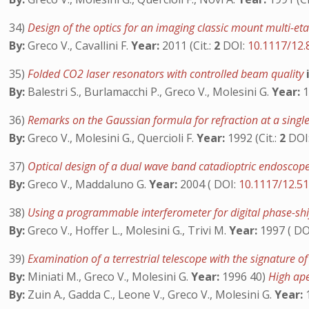
34)
Design of the optics for an imaging classic mount multi-et
By:
Greco V., Cavallini F.
Year:
2011 (Cit.:
2
DOI:
10.1117/12
35)
Folded CO2 laser resonators with controlled beam quality
By:
Balestri S., Burlamacchi P., Greco V., Molesini G.
Year:
1
36)
Remarks on the Gaussian formula for refraction at a single
By:
Greco V., Molesini G., Quercioli F.
Year:
1992 (Cit.:
2
DOI
37)
Optical design of a dual wave band catadioptric endoscope
By:
Greco V., Maddaluno G.
Year:
2004 ( DOI:
10.1117/12.5
38)
Using a programmable interferometer for digital phase-shi
By:
Greco V., Hoffer L., Molesini G., Trivi M.
Year:
1997 ( DO
39)
Examination of a terrestrial telescope with the signature o
By:
Miniati M., Greco V., Molesini G.
Year:
1996 40)
High ape
By:
Zuin A., Gadda C., Leone V., Greco V., Molesini G.
Year:
1