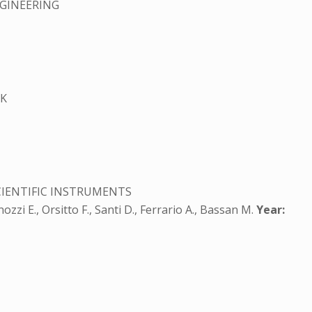
GINEERING
IK
CIENTIFIC INSTRUMENTS
nozzi E., Orsitto F., Santi D., Ferrario A., Bassan M.
Year: