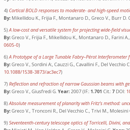
4)
Cortical BOLD responses to moderate- and high-speed moti
By:
Mikellidou K., Frijia F., Montanaro D., Greco V., Burr D.
5)
A low-cost and versatile system for projecting wide-field vis
By:
Greco V., Frijia F., Mikellidou K., Montanaro D., Farini A
0605-0
)
6)
A Prototype of a Large Tunable Fabry–Pérot Interferometer 
By:
Greco V., Sordini A:, Cauzzi G., Cavallini F., Del Vecchio C
10.1088/1538-3873/ac3ec7
)
7)
Reflection and refraction of narrow Gaussian beams with gen
By:
Greco V., Giusfredi G.
Year:
2007 (IF.:
1.701
Cit.:
7
DOI:
1
8)
Absolute measurement of planarity with Fritz’s method: unc
By:
Greco V., Tronconi R., Del Vecchio C., Trivi M., Molesini
9)
Seventeenth-century telescope optics of Torricelli, Divini, 