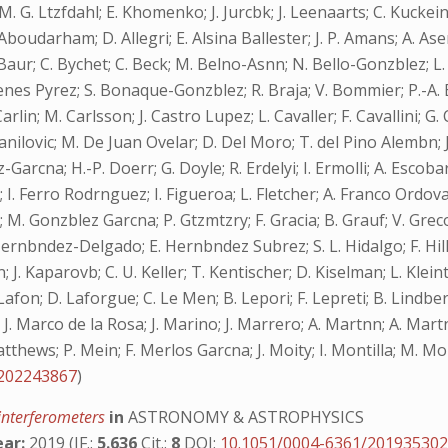
. G. Ltzfdahl; E. Khomenko; J. Jurcbk; J. Leenaarts; C. Kuckein;
boudarham; D. Allegri; E. Alsina Ballester; J. P. Amans; A. Asen
Baur; C. Bychet; C. Beck; M. Belno-Asnn; N. Bello-Gonzblez; L. 
J. Bienes Pyrez; S. Bonaque-Gonzblez; R. Braja; V. Bommier; P.-A.
rlin; M. Carlsson; J. Castro Lupez; L. Cavaller; F. Cavallini; G. 
anilovic; M. De Juan Ovelar; D. Del Moro; T. del Pino Alembn; J.
z-Garcna; H.-P. Doerr; G. Doyle; R. Erdelyi; I. Ermolli; A. Esco
. Ferro Rodrnguez; I. Figueroa; L. Fletcher; A. Franco Ordovas; R
 M. Gonzblez Garcna; P. Gtzmtzry; F. Gracia; B. Grauf; V. Greco;
nbndez-Delgado; E. Hernbndez Subrez; S. L. Hidalgo; F. Hill; J.
n; J. Kaparovb; C. U. Keller; T. Kentischer; D. Kiselman; L. Klei
fon; D. Laforgue; C. Le Men; B. Lepori; F. Lepreti; B. Lindberg;
 J. Marco de la Rosa; J. Marino; J. Marrero; A. Martnn; A. Ma
hews; P. Mein; F. Merlos Garcna; J. Moity; I. Montilla; M. Mo
/202243867
)
 interferometers
in
ASTRONOMY & ASTROPHYSICS
ear:
2019 (IF.:
5.636
Cit.:
8
DOI:
10.1051/0004-6361/20193530