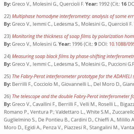
By:
Greco V., Molesini G., Quercioli F.
Year:
1992 (Cit.:
16
DO
22)
Multiphase homodyne interferometry: analysis of some er
By:
Greco V., Iemmi C., Ledesma S., Molesini G., Quercioli F.
23)
Monitoring the thickness of soap films by polarization h
By:
Greco V., Molesini G.
Year:
1996 (Cit.:
9
DOI:
10.1088/09
24)
Measuring soap black films by phase-shifting interferomet
By:
Greco V., Iemmi C., Ledesma S., Molesini G., Puccioni G.P
25)
The Fabry-Perot interferometer prototype for the ADAHELI 
By:
Berrilli F., Cocciolo M., Giovannelli L., Del Moro D., Gianna
26)
The telescope and the double Fabry-Perot interferometer 
By:
Greco V., Cavallini F., Berrilli F., Velli M., Roselli L., Bi
Romano P., Ventura P.; Valdettaro L., White S.M., Zuccarello 
Guglielmino S., De Pontieu B., Cardini D., Chieffi A., Milillo A
Moro D., Egidi A., Penza V., Piazzesi R., Stangalini M., Vanta