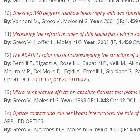
By:
Miniati M., Van Helden A., Greco V., Molesini G.
Year:
20
10)
One-step 360 degrees rainbow holography with two spheri
By:
Vannoni M., Greco V., Molesini G.
Year:
2001 (IF.:
1.459
11)
Measuring the refractive index of thin liquid films with a 
By:
Greco V., Hoffer L., Molesini G.
Year:
2001 (IF.:
1.459
Cit
12)
The ADAHELI solar mission: Investigating the structure of 
By:
Berrilli F., Bigazzi A., Roselli L., Sabatini P., Velli M., Al
Mauro M.P., Del Moro D., Egidi A., Ermolli I., Giordano S., P
Cit.:
31
DOI:
10.1016/j.asr.2010.01.026
)
13)
Micro-temperature effects on absolute flatness test plates
By:
Greco V., Molesini G.
Year:
1998 (IF.:
1.048
Cit.:
12
DOI:
14)
Optical contact and van der Waals interactions: the role of
APPLIED OPTICS
By:
Greco V., Marchesini F., Molesini G.
Year:
2001 (IF.:
0.9