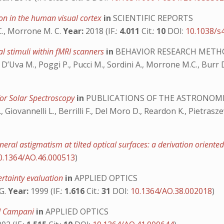
on in the human visual cortex
in
SCIENTIFIC REPORTS
 C., Morrone M. C.
Year:
2018 (IF.:
4.011
Cit.:
10
DOI:
10.1038/s
ual stimuli within fMRI scanners
in
BEHAVIOR RESEARCH METH
., D’Uva M., Poggi P., Pucci M., Sordini A., Morrone M.C., Burr 
for Solar Spectroscopy
in
PUBLICATIONS OF THE ASTRONOMIC
., Giovannelli L., Berrilli F., Del Moro D., Reardon K., Pietrasze
eral astigmatism at tilted optical surfaces: a derivation oriente
0.1364/AO.46.000513
)
ertainty evaluation
in
APPLIED OPTICS
 G.
Year:
1999 (IF.:
1.616
Cit.:
31
DOI:
10.1364/AO.38.002018
)
and Campani
in
APPLIED OPTICS