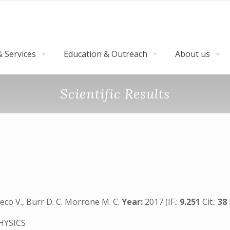
 Services
Education & Outreach
About us
Scientific Results
Y
Greco V., Burr D. C. Morrone M. C.
Year:
2017 (IF.:
9.251
Cit.:
38
HYSICS