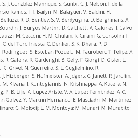
 S. J. Gonzblez Manrique; S. Gunbr; C. J. Nelson; J. de la
sio Ramos; F. J. Bailyn; M. Balaguer; V. Baldini; H.
Belluzzi; R. D. Bentley; S. V. Berdyugina; D. Berghmans; A.
 Bourdin; J. Burgos Martnn; D. Calchetti; A. Calcines; J. Calvo
Cauzzi; M. Cecconi; H. M. Chulani; R. Cirami; G. Consolini; I.
 C. del Toro Iniesta; C. Denker; S. K. Dhara; P. Di
bar Rodrnguez; S. Esteban Pozuelo; M. Faurobert; T. Felipe; A.
. Gafeira; R. Gardenghi; B. Gelly; F. Giorgi; D. Gisler; L.
 C. Grivel; N. Guerreiro; S. L. Guglielmino; R.
 Hizberger; S. Hofmeister; A. Jdgers; G. Janett; R. Jarolim;
nt; M. Klvana; I. Kontogiannis; N. Krishnappa; A. Kucera; N.
 P. B. Lilje; A. Lupez Ariste; V. A. Lupez Fernbndez; A. C.
rtnn Gblvez; Y. Martnn Hernando; E. Masciadri; M. Martnnez
linaro; G. Molodij; L. M. Montoya; M. Munari; M. Murabito;
2
)