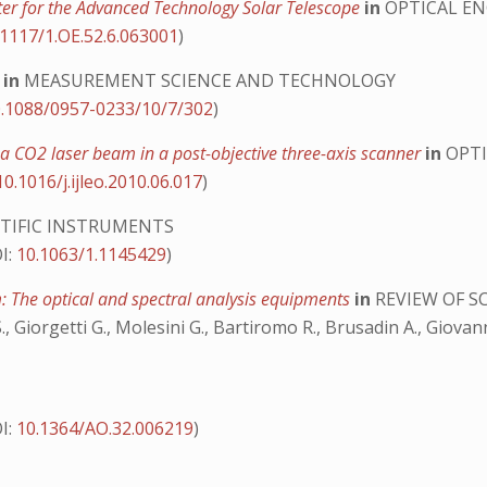
ter for the Advanced Technology Solar Telescope
in
OPTICAL EN
.1117/1.OE.52.6.063001
)
s
in
MEASUREMENT SCIENCE AND TECHNOLOGY
.1088/0957-0233/10/7/302
)
ng a CO2 laser beam in a post-objective three-axis scanner
in
OPT
10.1016/j.ijleo.2010.06.017
)
NTIFIC INSTRUMENTS
I:
10.1063/1.1145429
)
 The optical and spectral analysis equipments
in
REVIEW OF S
 S., Giorgetti G., Molesini G., Bartiromo R., Brusadin A., Giovan
I:
10.1364/AO.32.006219
)