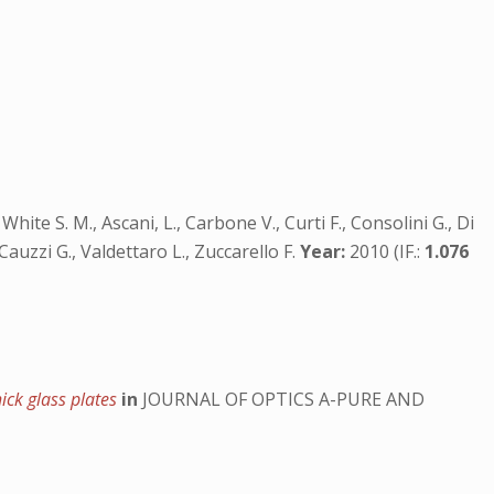
., White S. M., Ascani, L., Carbone V., Curti F., Consolini G., Di
Cauzzi G., Valdettaro L., Zuccarello F.
Year:
2010 (IF.:
1.076
hick glass plates
in
JOURNAL OF OPTICS A-PURE AND