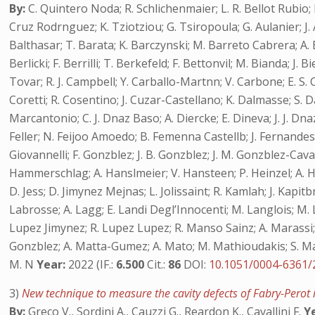
By:
C. Quintero Noda; R. Schlichenmaier; L. R. Bellot Rubio; M
Cruz Rodrnguez; K. Tziotziou; G. Tsiropoula; G. Aulanier; J. A
Balthasar; T. Barata; K. Barczynski; M. Barreto Cabrera; A. 
Berlicki; F. Berrilli; T. Berkefeld; F. Bettonvil; M. Bianda; 
Tovar; R. J. Campbell; Y. Carballo-Martnn; V. Carbone; E. S. Ca
Coretti; R. Cosentino; J. Cuzar-Castellano; K. Dalmasse; S. D
Marcantonio; C. J. Dnaz Baso; A. Diercke; E. Dineva; J. J. Dna
Feller; N. Feijoo Amoedo; B. Femenna Castellb; J. Fernandes; I
Giovannelli; F. Gonzblez; J. B. Gonzblez; J. M. Gonzblez-Cava;
Hammerschlag; A. Hanslmeier; V. Hansteen; P. Heinzel; A. Her
D. Jess; D. Jimynez Mejnas; L. Jolissaint; R. Kamlah; J. Kapitb
Labrosse; A. Lagg; E. Landi Degl’Innocenti; M. Langlois; M. La
Lupez Jimynez; R. Lupez Lupez; R. Manso Sainz; A. Marassi;
Gonzblez; A. Matta-Gumez; A. Mato; M. Mathioudakis; S. Matt
M. N
Year:
2022 (IF.:
6.500
Cit.:
86
DOI:
10.1051/0004-6361
3)
New technique to measure the cavity defects of Fabry-Perot
By:
Greco V., Sordini A., Cauzzi G., Reardon K., Cavallini F.
Y