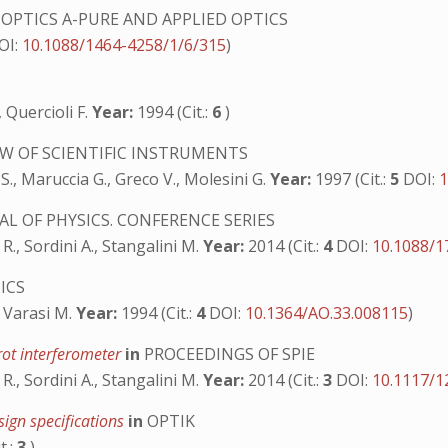
OPTICS A-PURE AND APPLIED OPTICS
OI:
10.1088/1464-4258/1/6/315
)
 Quercioli F.
Year:
1994 (Cit.:
6
)
W OF SCIENTIFIC INSTRUMENTS
 S., Maruccia G., Greco V., Molesini G.
Year:
1997 (Cit.:
5
DOI:
1
L OF PHYSICS. CONFERENCE SERIES
 R., Sordini A., Stangalini M.
Year:
2014 (Cit.:
4
DOI:
10.1088/1
ICS
, Varasi M.
Year:
1994 (Cit.:
4
DOI:
10.1364/AO.33.008115
)
erot interferometer
in
PROCEEDINGS OF SPIE
 R., Sordini A., Stangalini M.
Year:
2014 (Cit.:
3
DOI:
10.1117/1
sign specifications
in
OPTIK
t.:
3
)