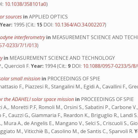
I:
10.1038/358101a0
)
ror sources
in
APPLIED OPTICS
Year:
1995 (Cit.:
15
DOI:
10.1364/AO.34.002207
)
omodyne interferometry
in
MEASUREMENT SCIENCE AND TEC
57-0233/7/1/013
)
ry
in
MEASUREMENT SCIENCE AND TECHNOLOGY
., Quercioli F.
Year:
1994 (Cit.:
9
DOI:
10.1088/0957-0233/5/8
solar small mission
in
PROCEEDINGS OF SPIE
ttasio F., Piazzesi R., Stangalini M., Egidi A., Cavallini F., Grec
for the ADAHELI solar space mission
in
PROCEEDINGS OF SPIE
gazzi A.,. Moretti P.F, Romoli M., Orsini S., Sabatini P., Carbone 
F., Cauzzi G., Giammaria F., Reardon K., Briguglio R., Landi S.,
., Mura A., de Angelis E., Mangano V., Selci S., Criscuoli S., Gio
ggiato M., Viticchiè B., Casolino M., de Santis C., Sparvoli R.
Y