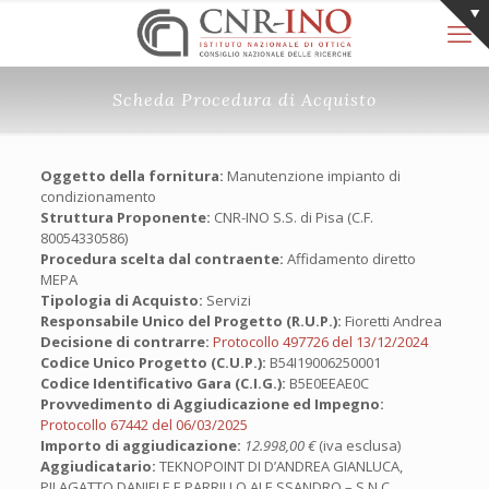
Scheda Procedura di Acquisto
Oggetto della fornitura:
Manutenzione impianto di
condizionamento
Struttura Proponente:
CNR-INO S.S. di Pisa (C.F.
80054330586)
Procedura scelta dal contraente:
Affidamento diretto
MEPA
Tipologia di Acquisto:
Servizi
Responsabile Unico del Progetto (R.U.P.):
Fioretti Andrea
Decisione di contrarre:
Protocollo 497726 del 13/12/2024
Codice Unico Progetto (C.U.P.):
B54I19006250001
Codice Identificativo Gara (C.I.G.):
B5E0EEAE0C
Provvedimento di Aggiudicazione ed Impegno:
Protocollo 67442 del 06/03/2025
Importo di aggiudicazione:
12.998,00 €
(iva esclusa)
Aggiudicatario:
TEKNOPOINT DI D’ANDREA GIANLUCA,
PILAGATTO DANIELE E PARRILLO ALE SSANDRO – S.N.C.