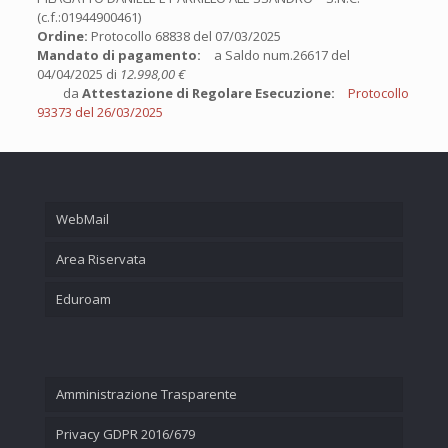
(c.f.:01944900461)
Ordine:
Protocollo 68838 del 07/03/2025
Mandato di pagamento:
a Saldo num.26617 del
04/04/2025 di
12.998,00 €
da
Attestazione di Regolare Esecuzione:
Protocollo
93373 del 26/03/2025
WebMail
Area Riservata
Eduroam
Amministrazione Trasparente
Privacy GDPR 2016/679