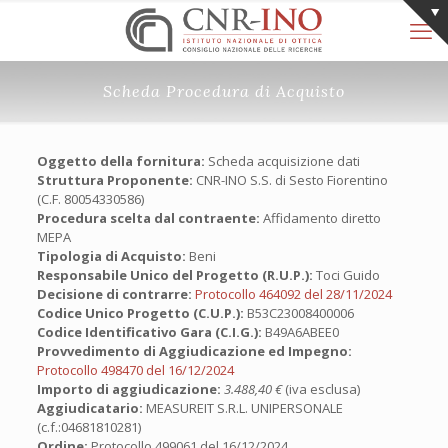
Scheda Procedura di Acquisto
Oggetto della fornitura:
Scheda acquisizione dati
Struttura Proponente:
CNR-INO S.S. di Sesto Fiorentino
(C.F. 80054330586)
Procedura scelta dal contraente:
Affidamento diretto
MEPA
Tipologia di Acquisto:
Beni
Responsabile Unico del Progetto (R.U.P.):
Toci Guido
Decisione di contrarre:
Protocollo 464092 del 28/11/2024
Codice Unico Progetto (C.U.P.):
B53C23008400006
Codice Identificativo Gara (C.I.G.):
B49A6ABEE0
Provvedimento di Aggiudicazione ed Impegno:
Protocollo 498470 del 16/12/2024
Importo di aggiudicazione:
3.488,40 €
(iva esclusa)
Aggiudicatario:
MEASUREIT S.R.L. UNIPERSONALE
(c.f.:04681810281)
Ordine:
Protocollo 499061 del 16/12/2024