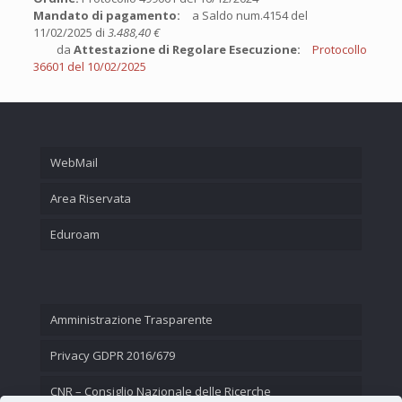
Mandato di pagamento:
a Saldo num.4154 del
11/02/2025 di
3.488,40 €
da
Attestazione di Regolare Esecuzione:
Protocollo
36601 del 10/02/2025
WebMail
Area Riservata
Eduroam
Amministrazione Trasparente
Privacy GDPR 2016/679
CNR – Consiglio Nazionale delle Ricerche