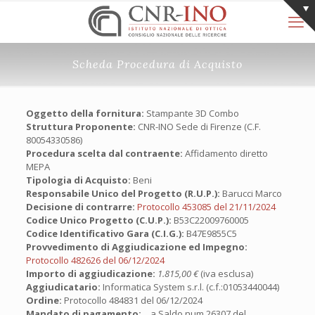
Scheda Procedura di Acquisto
Oggetto della fornitura:
Stampante 3D Combo
Struttura Proponente:
CNR-INO Sede di Firenze (C.F.
80054330586)
Procedura scelta dal contraente:
Affidamento diretto
MEPA
Tipologia di Acquisto:
Beni
Responsabile Unico del Progetto (R.U.P.):
Barucci Marco
Decisione di contrarre:
Protocollo 453085 del 21/11/2024
Codice Unico Progetto (C.U.P.):
B53C22009760005
Codice Identificativo Gara (C.I.G.):
B47E9855C5
Provvedimento di Aggiudicazione ed Impegno:
Protocollo 482626 del 06/12/2024
Importo di aggiudicazione:
1.815,00 €
(iva esclusa)
Aggiudicatario:
Informatica System s.r.l. (c.f.:01053440044)
Ordine:
Protocollo 484831 del 06/12/2024
Mandato di pagamento:
a Saldo num.26307 del