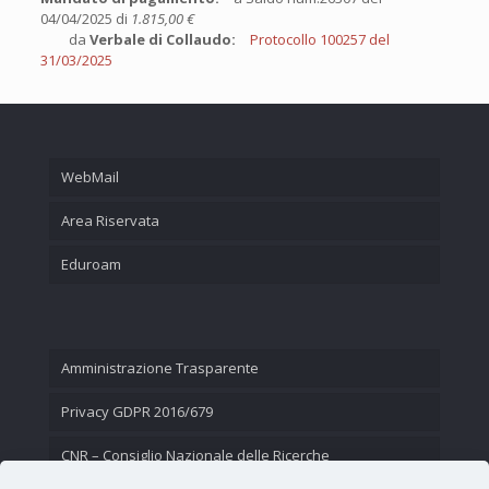
04/04/2025 di
1.815,00 €
da
Verbale di Collaudo:
Protocollo 100257 del
31/03/2025
WebMail
Area Riservata
Eduroam
Amministrazione Trasparente
Privacy GDPR 2016/679
CNR – Consiglio Nazionale delle Ricerche