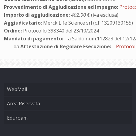
Provvedimento di Aggiudicazione ed Impegno:
Protoc
Importo di aggiudicazione:
402,00 €
(iva esclusa)
Aggiudicatario:
Merck Life Science srl (c.f.:13209130155)
Ordine:
Protocollo 398340 del 23/10/2024
Mandato di pagamento:
a Saldo num.112823 del 12/12
da
Attestazione di Regolare Esecuzione:
Protocol
WebMail
Area Riservata
Eduroam