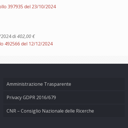
ollo 397935 del 23/10/2024
/2024 di
402,00 €
lo 492566 del 12/12/2024
Amministrazione Trasparente
Privacy GDPR 2016/679
CNR – Consiglio Nazionale delle Ricerche