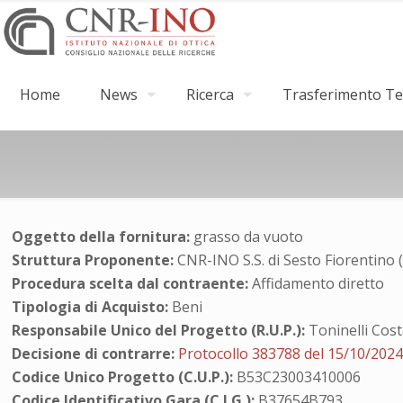
Home
News
Ricerca
Trasferimento Tec
Oggetto della fornitura:
grasso da vuoto
Struttura Proponente:
CNR-INO S.S. di Sesto Fiorentino 
Procedura scelta dal contraente:
Affidamento diretto
Tipologia di Acquisto:
Beni
Responsabile Unico del Progetto (R.U.P.):
Toninelli Cos
Decisione di contrarre:
Protocollo 383788 del 15/10/202
Codice Unico Progetto (C.U.P.):
B53C23003410006
Codice Identificativo Gara (C.I.G.):
B37654B793