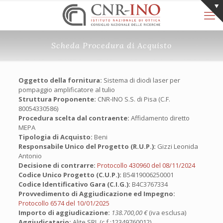
Scheda Procedura di Acquisto
Oggetto della fornitura:
Sistema di diodi laser per
pompaggio amplificatore al tulio
Struttura Proponente:
CNR-INO S.S. di Pisa (C.F.
80054330586)
Procedura scelta dal contraente:
Affidamento diretto
MEPA
Tipologia di Acquisto:
Beni
Responsabile Unico del Progetto (R.U.P.):
Gizzi Leonida
Antonio
Decisione di contrarre:
Protocollo 430960 del 08/11/2024
Codice Unico Progetto (C.U.P.):
B54I19006250001
Codice Identificativo Gara (C.I.G.):
B4C3767334
Provvedimento di Aggiudicazione ed Impegno:
Protocollo 6574 del 10/01/2025
Importo di aggiudicazione:
138.700,00 €
(iva esclusa)
Aggiudicatario:
Alite SRL (c.f.:12349760012)