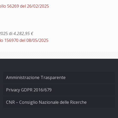
llo 56269 del 26/02/2025
2025 di
4.282,95 €
lo 156970 del 08/05/2025
Amministrazione Trasparente
Privacy GDPR 2016/679
CNR – Consiglio Nazionale delle Ricerche