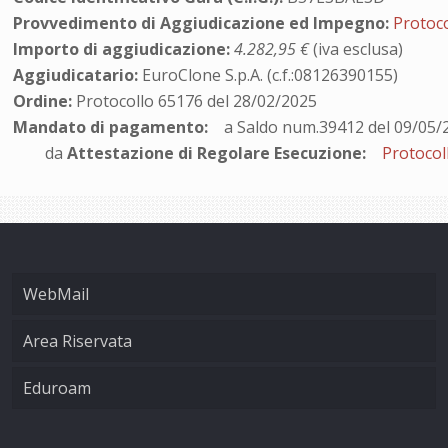
Provvedimento di Aggiudicazione ed Impegno:
Protoco
Importo di aggiudicazione:
4.282,95 €
(iva esclusa)
Aggiudicatario:
EuroClone S.p.A. (c.f.:08126390155)
Ordine:
Protocollo 65176 del 28/02/2025
Mandato di pagamento:
a Saldo num.39412 del 09/05/
da
Attestazione di Regolare Esecuzione:
Protocol
WebMail
Area Riservata
Eduroam