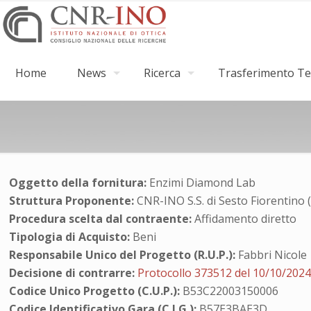
Home
News
Ricerca
Trasferimento Tec
Oggetto della fornitura:
Enzimi Diamond Lab
Struttura Proponente:
CNR-INO S.S. di Sesto Fiorentino 
Procedura scelta dal contraente:
Affidamento diretto
Tipologia di Acquisto:
Beni
Responsabile Unico del Progetto (R.U.P.):
Fabbri Nicole
Decisione di contrarre:
Protocollo 373512 del 10/10/202
Codice Unico Progetto (C.U.P.):
B53C22003150006
Codice Identificativo Gara (C.I.G.):
B57E3BAE3D