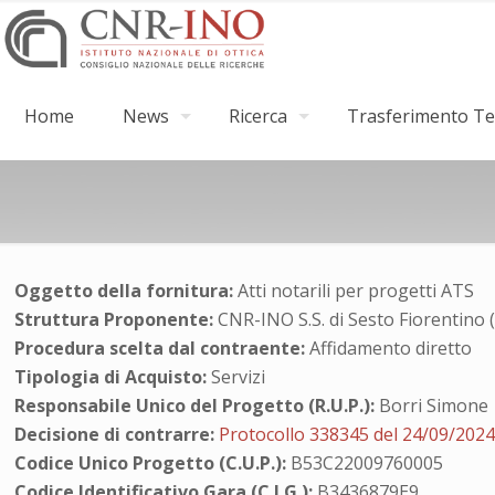
Home
News
Ricerca
Trasferimento Tec
Oggetto della fornitura:
Atti notarili per progetti ATS
Struttura Proponente:
CNR-INO S.S. di Sesto Fiorentino 
Procedura scelta dal contraente:
Affidamento diretto
Tipologia di Acquisto:
Servizi
Responsabile Unico del Progetto (R.U.P.):
Borri Simone
Decisione di contrarre:
Protocollo 338345 del 24/09/202
Codice Unico Progetto (C.U.P.):
B53C22009760005
Codice Identificativo Gara (C.I.G.):
B3436879E9