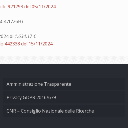
ollo 921793 del 05/11/2024
65C47I726H)
2024 di
1.634,17 €
lo 442338 del 15/11/2024
Amministrazione Trasparente
Privacy GDPR 2016/679
CNR – Consiglio Nazionale delle Ricerche