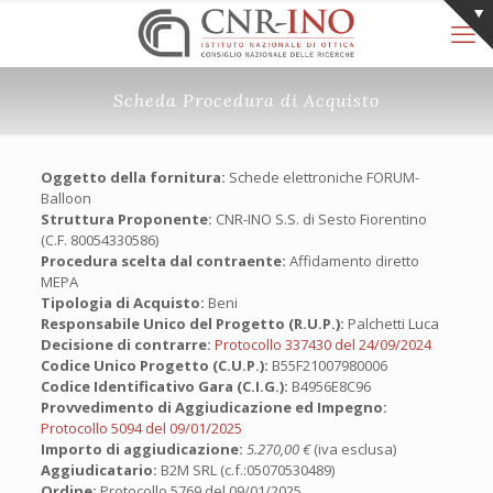
Scheda Procedura di Acquisto
Oggetto della fornitura:
Schede elettroniche FORUM-
Balloon
Struttura Proponente:
CNR-INO S.S. di Sesto Fiorentino
(C.F. 80054330586)
Procedura scelta dal contraente:
Affidamento diretto
MEPA
Tipologia di Acquisto:
Beni
Responsabile Unico del Progetto (R.U.P.):
Palchetti Luca
Decisione di contrarre:
Protocollo 337430 del 24/09/2024
Codice Unico Progetto (C.U.P.):
B55F21007980006
Codice Identificativo Gara (C.I.G.):
B4956E8C96
Provvedimento di Aggiudicazione ed Impegno:
Protocollo 5094 del 09/01/2025
Importo di aggiudicazione:
5.270,00 €
(iva esclusa)
Aggiudicatario:
B2M SRL (c.f.:05070530489)
Ordine:
Protocollo 5769 del 09/01/2025