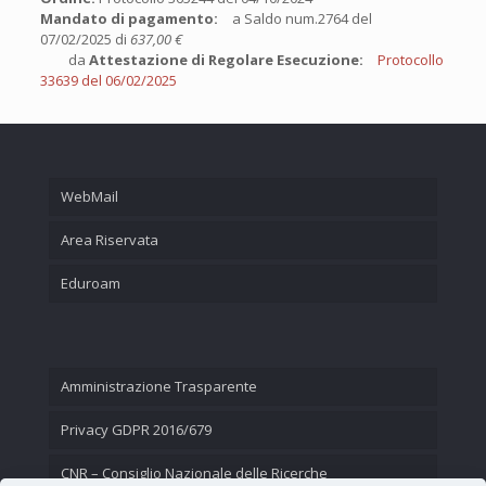
Mandato di pagamento:
a Saldo num.2764 del
07/02/2025 di
637,00 €
da
Attestazione di Regolare Esecuzione:
Protocollo
33639 del 06/02/2025
WebMail
Area Riservata
Eduroam
Amministrazione Trasparente
Privacy GDPR 2016/679
CNR – Consiglio Nazionale delle Ricerche