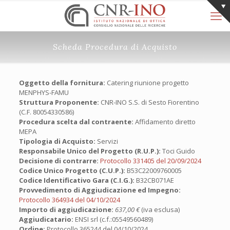
Scheda Procedura di Acquisto
Oggetto della fornitura:
Catering riunione progetto
MENPHYS-FAMU
Struttura Proponente:
CNR-INO S.S. di Sesto Fiorentino
(C.F. 80054330586)
Procedura scelta dal contraente:
Affidamento diretto
MEPA
Tipologia di Acquisto:
Servizi
Responsabile Unico del Progetto (R.U.P.):
Toci Guido
Decisione di contrarre:
Protocollo 331405 del 20/09/2024
Codice Unico Progetto (C.U.P.):
B53C22009760005
Codice Identificativo Gara (C.I.G.):
B32CB071AE
Provvedimento di Aggiudicazione ed Impegno:
Protocollo 364934 del 04/10/2024
Importo di aggiudicazione:
637,00 €
(iva esclusa)
Aggiudicatario:
ENSI srl (c.f.:05549560489)
Ordine:
Protocollo 365244 del 04/10/2024