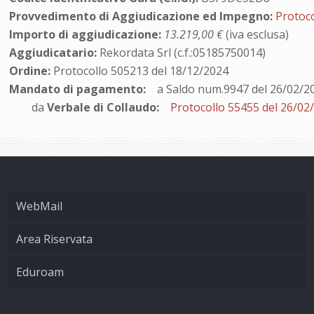
Provvedimento di Aggiudicazione ed Impegno:
Protoc
Importo di aggiudicazione:
13.219,00 €
(iva esclusa)
Aggiudicatario:
Rekordata Srl (c.f.:05185750014)
Ordine:
Protocollo 505213 del 18/12/2024
Mandato di pagamento:
a Saldo num.9947 del 26/02/2
da
Verbale di Collaudo:
Protocollo 55455 del 26/02
WebMail
Area Riservata
Eduroam