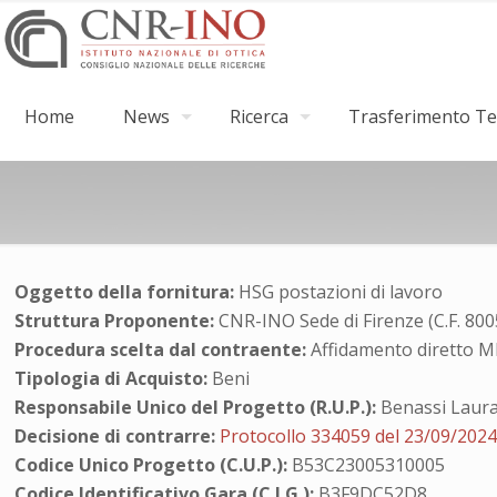
Home
News
Ricerca
Trasferimento Tec
Oggetto della fornitura:
HSG postazioni di lavoro
Struttura Proponente:
CNR-INO Sede di Firenze (C.F. 80
Procedura scelta dal contraente:
Affidamento diretto 
Tipologia di Acquisto:
Beni
Responsabile Unico del Progetto (R.U.P.):
Benassi Laur
Decisione di contrarre:
Protocollo 334059 del 23/09/202
Codice Unico Progetto (C.U.P.):
B53C23005310005
Codice Identificativo Gara (C.I.G.):
B3F9DC52D8