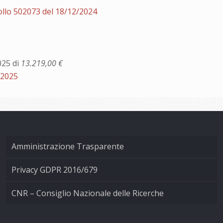
ollo 502073 del 18/12/2024
025 di
13.219,00 €
/2025
Amministrazione Trasparente
Privacy GDPR 2016/679
CNR – Consiglio Nazionale delle Ricerche