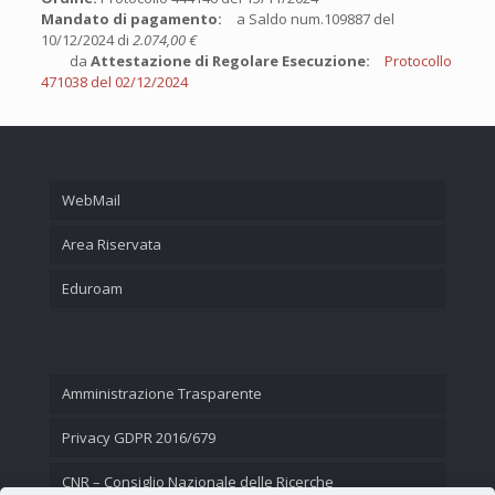
Mandato di pagamento:
a Saldo num.109887 del
10/12/2024 di
2.074,00 €
da
Attestazione di Regolare Esecuzione:
Protocollo
471038 del 02/12/2024
WebMail
Area Riservata
Eduroam
Amministrazione Trasparente
Privacy GDPR 2016/679
CNR – Consiglio Nazionale delle Ricerche