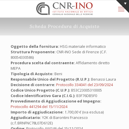
Scheda Procedura di Acquisto
Oggetto della fornitura:
HSG materiale informatico
Struttura Proponente:
CNR-INO Sede di Firenze (C.F.
80054330586)
Procedura scelta dal contraente:
Affidamento diretto
MEPA
Tipologia di Acquisto:
Beni
Responsabile Unico del Progetto (R.U.P.):
Benassi Laura
Decisione di contrarre:
Protocollo 334041 del 23/09/2024
Codice Unico Progetto (C.U.P.):
B53C23005310005
Codice Identificativo Gara (C.I.G.):
B3F76DB5F0
Provvedimento di Aggiudicazione ed Impegno:
Protocollo 441294 del 15/11/2024
Importo di aggiudicazione:
1.700,00 €
(iva esclusa)
Aggiudicatario:
Y2K di Barontini Francesco
(c.f.:BRNFNC78L07D612E)
Ordine:
Protocollo 444146 del 15/11/2024