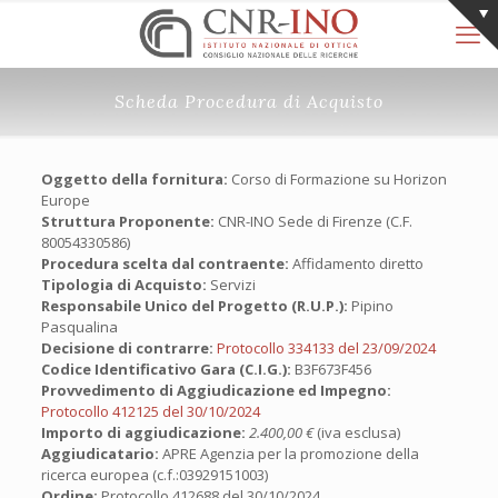
Scheda Procedura di Acquisto
Oggetto della fornitura:
Corso di Formazione su Horizon
Europe
Struttura Proponente:
CNR-INO Sede di Firenze (C.F.
80054330586)
Procedura scelta dal contraente:
Affidamento diretto
Tipologia di Acquisto:
Servizi
Responsabile Unico del Progetto (R.U.P.):
Pipino
Pasqualina
Decisione di contrarre:
Protocollo 334133 del 23/09/2024
Codice Identificativo Gara (C.I.G.):
B3F673F456
Provvedimento di Aggiudicazione ed Impegno:
Protocollo 412125 del 30/10/2024
Importo di aggiudicazione:
2.400,00 €
(iva esclusa)
Aggiudicatario:
APRE Agenzia per la promozione della
ricerca europea (c.f.:03929151003)
Ordine:
Protocollo 412688 del 30/10/2024