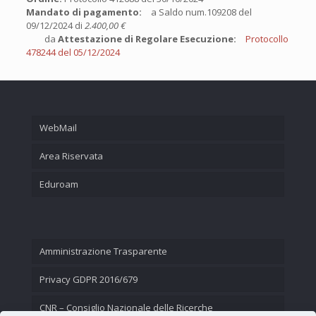
Mandato di pagamento:
a Saldo num.109208 del
09/12/2024 di
2.400,00 €
da
Attestazione di Regolare Esecuzione:
Protocollo
478244 del 05/12/2024
WebMail
Area Riservata
Eduroam
Amministrazione Trasparente
Privacy GDPR 2016/679
CNR – Consiglio Nazionale delle Ricerche