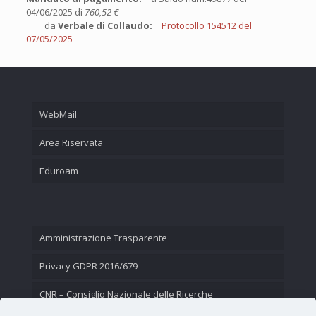
04/06/2025 di
760,52 €
da
Verbale di Collaudo:
Protocollo 154512 del
07/05/2025
WebMail
Area Riservata
Eduroam
Amministrazione Trasparente
Privacy GDPR 2016/679
CNR – Consiglio Nazionale delle Ricerche