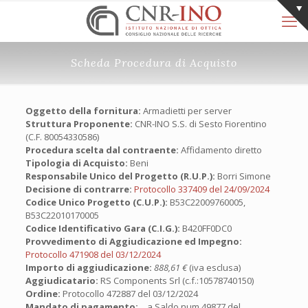
Scheda Procedura di Acquisto
Oggetto della fornitura:
Armadietti per server
Struttura Proponente:
CNR-INO S.S. di Sesto Fiorentino
(C.F. 80054330586)
Procedura scelta dal contraente:
Affidamento diretto
Tipologia di Acquisto:
Beni
Responsabile Unico del Progetto (R.U.P.):
Borri Simone
Decisione di contrarre:
Protocollo 337409 del 24/09/2024
Codice Unico Progetto (C.U.P.):
B53C22009760005,
B53C22010170005
Codice Identificativo Gara (C.I.G.):
B420FF0DC0
Provvedimento di Aggiudicazione ed Impegno:
Protocollo 471908 del 03/12/2024
Importo di aggiudicazione:
888,61 €
(iva esclusa)
Aggiudicatario:
RS Components Srl (c.f.:10578740150)
Ordine:
Protocollo 472887 del 03/12/2024
Mandato di pagamento:
a Saldo num.49877 del