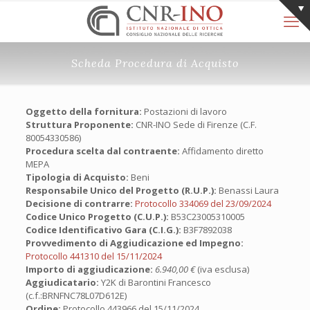
Scheda Procedura di Acquisto
Oggetto della fornitura:
Postazioni di lavoro
Struttura Proponente:
CNR-INO Sede di Firenze (C.F.
80054330586)
Procedura scelta dal contraente:
Affidamento diretto
MEPA
Tipologia di Acquisto:
Beni
Responsabile Unico del Progetto (R.U.P.):
Benassi Laura
Decisione di contrarre:
Protocollo 334069 del 23/09/2024
Codice Unico Progetto (C.U.P.):
B53C23005310005
Codice Identificativo Gara (C.I.G.):
B3F7892038
Provvedimento di Aggiudicazione ed Impegno:
Protocollo 441310 del 15/11/2024
Importo di aggiudicazione:
6.940,00 €
(iva esclusa)
Aggiudicatario:
Y2K di Barontini Francesco
(c.f.:BRNFNC78L07D612E)
Ordine:
Protocollo 443966 del 15/11/2024