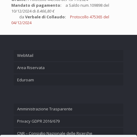
Mandato di pagamento:
a Saldo num.109898 del
10/12/2024 di
8.466,80 €
da
Verbale di Collaudo:
Protocollo 475365 del
04/12/2024
WebMail
Area Riservata
Eduroam
Amministrazione Trasparente
Privacy GDPR 2016/679
CNR – Consiglio Nazionale delle Ricerche