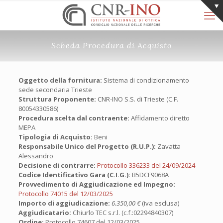
Scheda Procedura di Acquisto
Oggetto della fornitura:
Sistema di condizionamento
sede secondaria Trieste
Struttura Proponente:
CNR-INO S.S. di Trieste (C.F.
80054330586)
Procedura scelta dal contraente:
Affidamento diretto
MEPA
Tipologia di Acquisto:
Beni
Responsabile Unico del Progetto (R.U.P.):
Zavatta
Alessandro
Decisione di contrarre:
Protocollo 336233 del 24/09/2024
Codice Identificativo Gara (C.I.G.):
B5DCF9068A
Provvedimento di Aggiudicazione ed Impegno:
Protocollo 74015 del 12/03/2025
Importo di aggiudicazione:
6.350,00 €
(iva esclusa)
Aggiudicatario:
Chiurlo TEC s.r.l. (c.f.:02294840307)
Ordine:
Protocollo 74607 del 12/03/2025