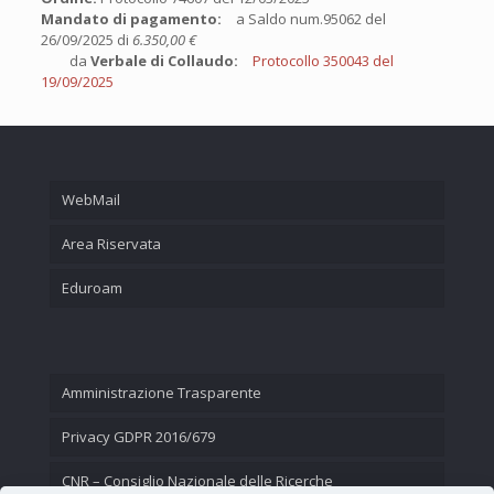
Mandato di pagamento:
a Saldo num.95062 del
26/09/2025 di
6.350,00 €
da
Verbale di Collaudo:
Protocollo 350043 del
19/09/2025
WebMail
Area Riservata
Eduroam
Amministrazione Trasparente
Privacy GDPR 2016/679
CNR – Consiglio Nazionale delle Ricerche