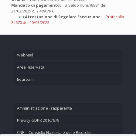
Mandato di pagamento:
a Saldo num.18884 del
21/03/2025 di
1.489,70 €
da
Attestazione di Regolare Esecuzione:
Protocollo
84670 del 20/03/2025
WebMail
Area Riservata
Eduroam
Amministrazione Trasparente
Privacy GDPR 2016/679
CNR – Consiglio Nazionale delle Ricerche