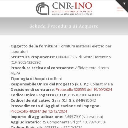
Scheda Procedura di Acquisto
Oggetto della fornitura:
Fornitura materiali elettrici per
laboratori
Struttura Proponente:
CNR-INO S.S. di Sesto Fiorentino
(C.F. 80054330586)
Procedura scelta dal contraente:
Affidamento diretto
MEPA
Tipologia di Acquisto:
Beni
Responsabile Unico del Progetto (R.U.P.):
Colautti Maja
Decisione di contrarre:
Protocollo 328553 del 19/09/2024
Codice Unico Progetto (C.U.P.):
B53C23003410006
Codice Identificativo Gara (C.I.G.):
B44F38504D
Provvedimento di Aggiudicazione ed Impegno:
Protocollo 492847 del 12/12/2024
Importo di aggiudicazione:
1.489,70 €
(iva esclusa)
Aggiudicatario:
RS Components Srl (c.f.:10578740150)
Ordine:
Protocollo 495837 del 12/12/2024