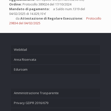
Ordine:
Protocollo 389024 del 17/10/2024
Mandato di pagamento:
a Saldo num.1319 del
04/02/2025 di
14.829,10 €
da
Attestazione di Regolare Esecuzione:
Protocollo
29834 del 04/02/2025
WebMail
Area Riservata
Eduroam
Amministrazione Trasparente
Privacy GDPR 2016/679