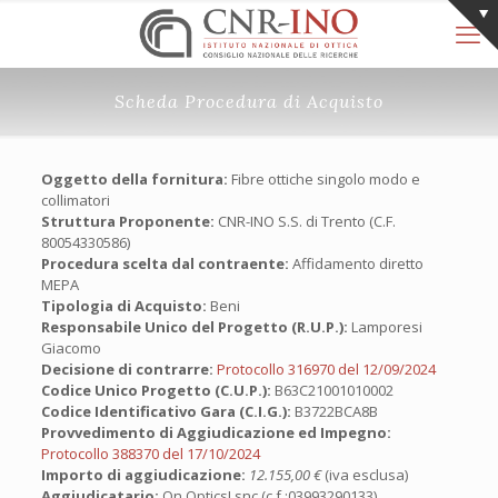
Scheda Procedura di Acquisto
Oggetto della fornitura:
Fibre ottiche singolo modo e
collimatori
Struttura Proponente:
CNR-INO S.S. di Trento (C.F.
80054330586)
Procedura scelta dal contraente:
Affidamento diretto
MEPA
Tipologia di Acquisto:
Beni
Responsabile Unico del Progetto (R.U.P.):
Lamporesi
Giacomo
Decisione di contrarre:
Protocollo 316970 del 12/09/2024
Codice Unico Progetto (C.U.P.):
B63C21001010002
Codice Identificativo Gara (C.I.G.):
B3722BCA8B
Provvedimento di Aggiudicazione ed Impegno:
Protocollo 388370 del 17/10/2024
Importo di aggiudicazione:
12.155,00 €
(iva esclusa)
Aggiudicatario:
On Optics! snc (c.f.:03993290133)