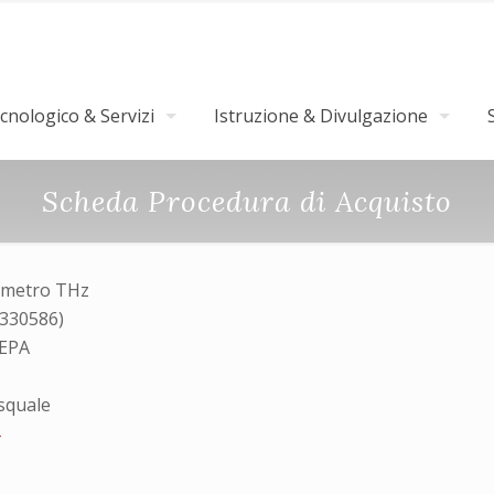
nologico & Servizi
Istruzione & Divulgazione
Scheda Procedura di Acquisto
ometro THz
4330586)
MEPA
squale
4