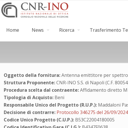
Home
News
Ricerca
Trasferimento Tec
Oggetto della fornitura:
Antenna emittitore per spettr
Struttura Proponente:
CNR-INO S.S. di Napoli (C.F. 8005
Procedura scelta dal contraente:
Affidamento diretto 
Tipologia di Acquisto:
Beni
Responsabile Unico del Progetto (R.U.P.):
Maddaloni Pa
Decisione di contrarre:
Protocollo 346275 del 26/09/202
Codice Unico Progetto (C.U.P.):
B53C22004180005
Codice Identificativo Gara (C.I.G.):
B4347F0638