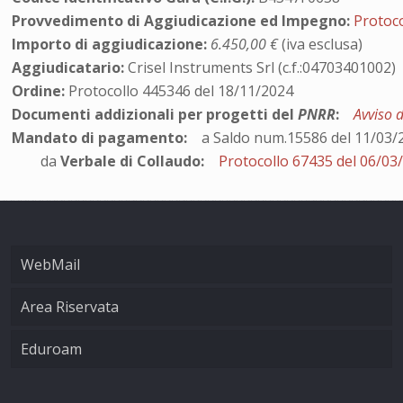
Provvedimento di Aggiudicazione ed Impegno:
Protoc
Importo di aggiudicazione:
6.450,00 €
(iva esclusa)
Aggiudicatario:
Crisel Instruments Srl (c.f.:04703401002)
Ordine:
Protocollo 445346 del 18/11/2024
Documenti addizionali per progetti del
PNRR
:
Avviso 
Mandato di pagamento:
a Saldo num.15586 del 11/03/
da
Verbale di Collaudo:
Protocollo 67435 del 06/03
WebMail
Area Riservata
Eduroam