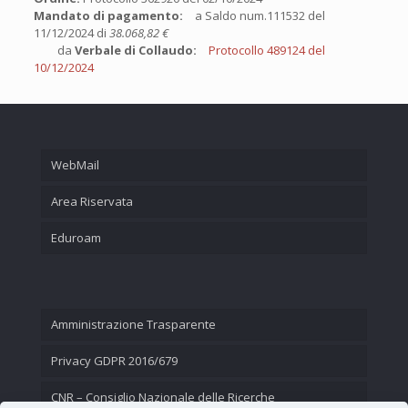
Mandato di pagamento:
a Saldo num.111532 del
11/12/2024 di
38.068,82 €
da
Verbale di Collaudo:
Protocollo 489124 del
10/12/2024
WebMail
Area Riservata
Eduroam
Amministrazione Trasparente
Privacy GDPR 2016/679
CNR – Consiglio Nazionale delle Ricerche