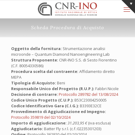
Scheda Procedura di Acquisto
Oggetto della fornitura:
Strumentazione analisi
microonde – Quantum Diamond Nanoengineering Lab
Struttura Proponente:
CNR-INO S.S. di Sesto Fiorentino
(C.F. 80054330586)
Procedura scelta dal contraente:
Affidamento diretto
MEPA
Tipologia di Acquisto:
Beni
Responsabile Unico del Progetto (R.U.P.):
Fabbri Nicole
Decisione di contrarre:
Protocollo 289782 del 13/08/2024
Codice Unico Progetto (C.U.P.):
B53C23004250005
Codice Identificativo Gara (C.I.G.):
B3393E32CE
Provvedimento di Aggiudicazione ed Impegno:
Protocollo 359819 del 02/10/2024
Importo di aggiudicazione:
31.203,95 €
(iva esclusa)
Aggiudicatario:
Batter Fly s.r.l. (c.f.:02235301203)
Ordine:
Protocollo 362920 del 02/10/2024