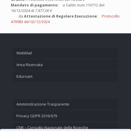
Mandato di pagamento:
a Saldo num.110712 del
10/12/2024 di
7.877,06 €
da
Attestazione di Regolare Esecuzione:
Protocollo
470083 del 02/12/2024
WebMail
Area Riservata
Eduroam
Amministrazione Trasparente
Privacy GDPR 2016/679
CNR – Consiglio Nazionale delle Ricerche