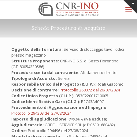
Scheda Procedura di Acquisto
Oggetto della fornitura:
Servizio di stoccaggio tavoli ottici
presso magazzino
Struttura Proponente:
CNR-INO S.S. di Sesto Fiorentino
(C.F. 80054330586)
Procedura scelta dal contraente:
Affidamento diretto
Tipologia di Acquisto:
Servizi
Responsabile Unico del Progetto (R.U.P.):
Roati Giacomo
Decisione di contrarre:
Protocollo 268072 del 26/07/2024
Codice Unico Progetto (C.U.P.):
B53C22001710005
Codice Identificativo Gara (C.I.G.):
B2C43A4C0C
Provvedimento di Aggiudicazione ed Impegno:
Protocollo 294303 del 27/08/2024
Importo di aggiudicazione:
840,00 €
(iva esclusa)
Aggiudicatario:
GRECHI SERVICE SRL (c.f.:06391680482)
Ordine:
Protocollo 294496 del 27/08/2024
Mandato di pagamento:
a Saldo num.74884 del