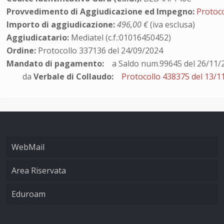
Provvedimento di Aggiudicazione ed Impegno:
Protoc
Importo di aggiudicazione:
496,00 €
(iva esclusa)
Aggiudicatario:
Mediatel (c.f.:01016450452)
Ordine:
Protocollo 337136 del 24/09/2024
Mandato di pagamento:
a Saldo num.99645 del 26/11/
da
Verbale di Collaudo:
Protocollo 438375 del 13/1
WebMail
Area Riservata
Eduroam