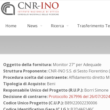
Home
News
Ricerca
Trasferimento Tec
Oggetto della fornitura:
Monitor 27″ per Adequade
Struttura Proponente:
CNR-INO S.S. di Sesto Fiorentino 
Procedura scelta dal contraente:
Affidamento diretto 
Tipologia di Acquisto:
Beni
Responsabile Unico del Progetto (R.U.P.):
Borri Simone
Decisione di contrarre:
Protocollo 267996 del 26/07/202
Codice Unico Progetto (C.U.P.):
B89I22002230006
Codice Identificativo Gara (C.I.G.):
B2D4AF146C