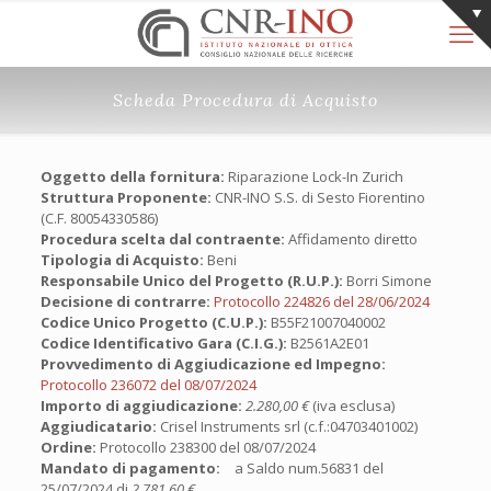
Scheda Procedura di Acquisto
Oggetto della fornitura:
Riparazione Lock-In Zurich
Struttura Proponente:
CNR-INO S.S. di Sesto Fiorentino
(C.F. 80054330586)
Procedura scelta dal contraente:
Affidamento diretto
Tipologia di Acquisto:
Beni
Responsabile Unico del Progetto (R.U.P.):
Borri Simone
Decisione di contrarre:
Protocollo 224826 del 28/06/2024
Codice Unico Progetto (C.U.P.):
B55F21007040002
Codice Identificativo Gara (C.I.G.):
B2561A2E01
Provvedimento di Aggiudicazione ed Impegno:
Protocollo 236072 del 08/07/2024
Importo di aggiudicazione:
2.280,00 €
(iva esclusa)
Aggiudicatario:
Crisel Instruments srl (c.f.:04703401002)
Ordine:
Protocollo 238300 del 08/07/2024
Mandato di pagamento:
a Saldo num.56831 del
25/07/2024 di
2.781,60 €