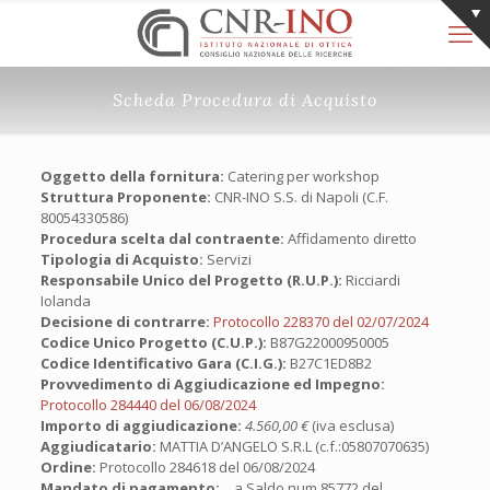
Scheda Procedura di Acquisto
Oggetto della fornitura:
Catering per workshop
Struttura Proponente:
CNR-INO S.S. di Napoli (C.F.
80054330586)
Procedura scelta dal contraente:
Affidamento diretto
Tipologia di Acquisto:
Servizi
Responsabile Unico del Progetto (R.U.P.):
Ricciardi
Iolanda
Decisione di contrarre:
Protocollo 228370 del 02/07/2024
Codice Unico Progetto (C.U.P.):
B87G22000950005
Codice Identificativo Gara (C.I.G.):
B27C1ED8B2
Provvedimento di Aggiudicazione ed Impegno:
Protocollo 284440 del 06/08/2024
Importo di aggiudicazione:
4.560,00 €
(iva esclusa)
Aggiudicatario:
MATTIA D’ANGELO S.R.L (c.f.:05807070635)
Ordine:
Protocollo 284618 del 06/08/2024
Mandato di pagamento:
a Saldo num.85772 del