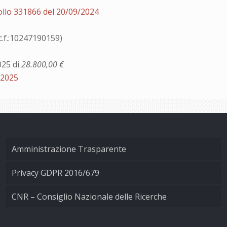
ollo 331866 del 20/09/2024
f.:10247190159)
025 di
28.800,00 €
/2025
Amministrazione Trasparente
Privacy GDPR 2016/679
CNR – Consiglio Nazionale delle Ricerche