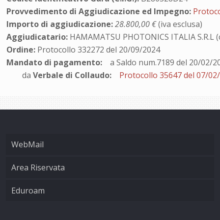
Provvedimento di Aggiudicazione ed Impegno:
Protoc
Importo di aggiudicazione:
28.800,00 €
(iva esclusa)
Aggiudicatario:
HAMAMATSU PHOTONICS ITALIA S.R.L (c.
Ordine:
Protocollo 332272 del 20/09/2024
Mandato di pagamento:
a Saldo num.7189 del 20/02/2
da
Verbale di Collaudo:
Protocollo 35647 del 07/02
WebMail
Area Riservata
Eduroam