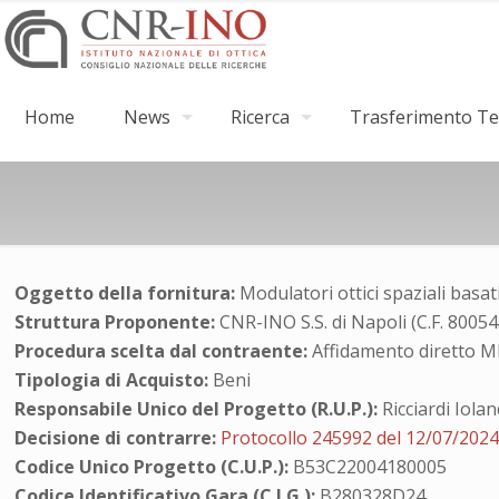
Home
News
Ricerca
Trasferimento Tec
Oggetto della fornitura:
Modulatori ottici spaziali basati 
Struttura Proponente:
CNR-INO S.S. di Napoli (C.F. 8005
Procedura scelta dal contraente:
Affidamento diretto 
Tipologia di Acquisto:
Beni
Responsabile Unico del Progetto (R.U.P.):
Ricciardi Iola
Decisione di contrarre:
Protocollo 245992 del 12/07/202
Codice Unico Progetto (C.U.P.):
B53C22004180005
Codice Identificativo Gara (C.I.G.):
B280328D24