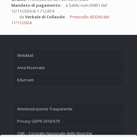
Mandato di pagamento:
a Saldo num.93851 del
12/11/2024 di
7.112,60 €
da
Verbale di Collaudo:
Protocollo 433260 del
11/11/2024
WebMail
Area Riservata
Eduroam
Amministrazione Trasparente
Privacy GDPR 2016/679
CNR – Consiglio Nazionale delle Ricerche