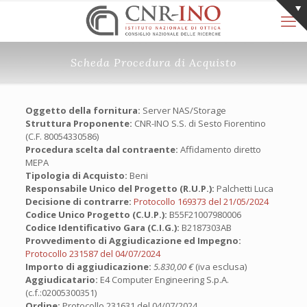
Scheda Procedura di Acquisto
Oggetto della fornitura:
Server NAS/Storage
Struttura Proponente:
CNR-INO S.S. di Sesto Fiorentino
(C.F. 80054330586)
Procedura scelta dal contraente:
Affidamento diretto
MEPA
Tipologia di Acquisto:
Beni
Responsabile Unico del Progetto (R.U.P.):
Palchetti Luca
Decisione di contrarre:
Protocollo 169373 del 21/05/2024
Codice Unico Progetto (C.U.P.):
B55F21007980006
Codice Identificativo Gara (C.I.G.):
B2187303AB
Provvedimento di Aggiudicazione ed Impegno:
Protocollo 231587 del 04/07/2024
Importo di aggiudicazione:
5.830,00 €
(iva esclusa)
Aggiudicatario:
E4 Computer Engineering S.p.A.
(c.f.:02005300351)
Ordine:
Protocollo 231631 del 04/07/2024