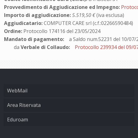
Provvedimento di Aggiudicazione ed Impegno:
Protoc
Importo di aggiudicazione:
5.519,50 €
(iva esclusa)
Aggiudicatario:
COMPUTER CARE srl (c.f.:02266590484)
Ordine:
Protocollo 174116 del 23/05/2024
Mandato di pagamento:
a Saldo num.52231 del 10/07/
da
Verbale di Collaudo:
Protocollo 239934 del 09/0
WebMail
Area Riservata
Eduroam