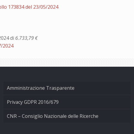
ollo 173834 del 23/05/2024
2024 di
6.733,79 €
7/2024
Amministrazione Trasparente
Privacy GDPR 2016/679
CNR – Consiglio Nazionale delle Ricerche