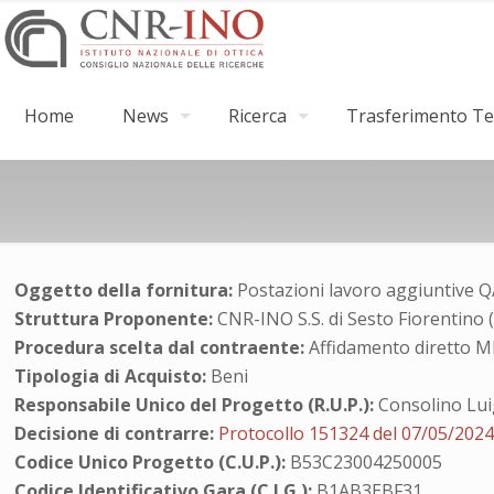
Home
News
Ricerca
Trasferimento Tec
Oggetto della fornitura:
Postazioni lavoro aggiuntive 
Struttura Proponente:
CNR-INO S.S. di Sesto Fiorentino 
Procedura scelta dal contraente:
Affidamento diretto 
Tipologia di Acquisto:
Beni
Responsabile Unico del Progetto (R.U.P.):
Consolino Lui
Decisione di contrarre:
Protocollo 151324 del 07/05/202
Codice Unico Progetto (C.U.P.):
B53C23004250005
Codice Identificativo Gara (C.I.G.):
B1AB3EBF31