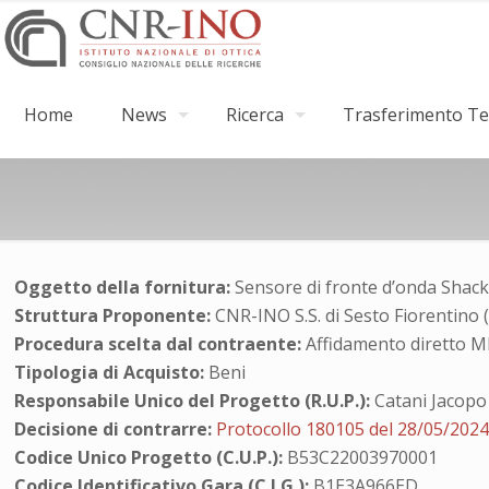
Home
News
Ricerca
Trasferimento Tec
Oggetto della fornitura:
Sensore di fronte d’onda Sha
Struttura Proponente:
CNR-INO S.S. di Sesto Fiorentino 
Procedura scelta dal contraente:
Affidamento diretto 
Tipologia di Acquisto:
Beni
Responsabile Unico del Progetto (R.U.P.):
Catani Jacopo
Decisione di contrarre:
Protocollo 180105 del 28/05/202
Codice Unico Progetto (C.U.P.):
B53C22003970001
Codice Identificativo Gara (C.I.G.):
B1E3A966ED