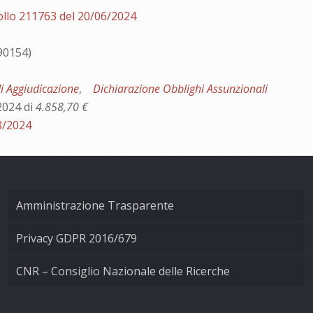
ollo 211763 del 20/06/2024
390154)
di Aggiudicazione
,
Dichiarazione Obblighi Assunzionali
2024 di
4.858,70 €
8/2024
Amministrazione Trasparente
Privacy GDPR 2016/679
CNR – Consiglio Nazionale delle Ricerche