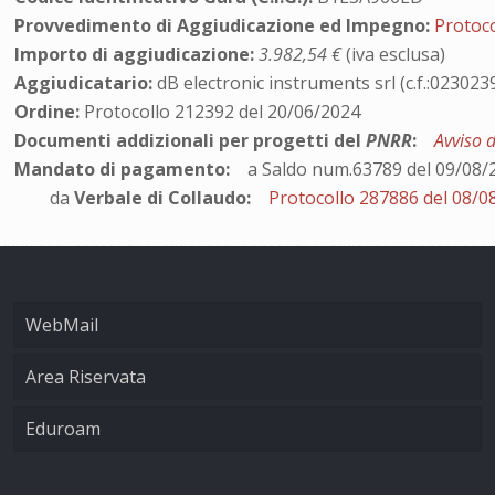
Provvedimento di Aggiudicazione ed Impegno:
Protoc
Importo di aggiudicazione:
3.982,54 €
(iva esclusa)
Aggiudicatario:
dB electronic instruments srl (c.f.:02302
Ordine:
Protocollo 212392 del 20/06/2024
Documenti addizionali per progetti del
PNRR
:
Avviso 
Mandato di pagamento:
a Saldo num.63789 del 09/08/
da
Verbale di Collaudo:
Protocollo 287886 del 08/0
WebMail
Area Riservata
Eduroam