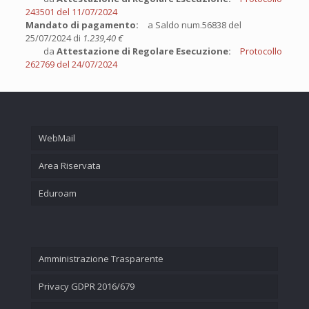
243501 del 11/07/2024
Mandato di pagamento:
a Saldo num.56838 del
25/07/2024 di
1.239,40 €
da
Attestazione di Regolare Esecuzione:
Protocollo
262769 del 24/07/2024
WebMail
Area Riservata
Eduroam
Amministrazione Trasparente
Privacy GDPR 2016/679