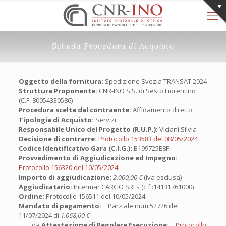
Scheda Procedura di Acquisto
Oggetto della fornitura:
Spedizione Svezia TRANSAT 2024
Struttura Proponente:
CNR-INO S.S. di Sesto Fiorentino
(C.F. 80054330586)
Procedura scelta dal contraente:
Affidamento diretto
Tipologia di Acquisto:
Servizi
Responsabile Unico del Progetto (R.U.P.):
Viciani Silvia
Decisione di contrarre:
Protocollo 153583 del 08/05/2024
Codice Identificativo Gara (C.I.G.):
B199725E8F
Provvedimento di Aggiudicazione ed Impegno:
Protocollo 156320 del 10/05/2024
Importo di aggiudicazione:
2.000,00 €
(iva esclusa)
Aggiudicatario:
Intermar CARGO SRLs (c.f.:14131761000)
Ordine:
Protocollo 156511 del 10/05/2024
Mandato di pagamento:
Parziale num.52726 del
11/07/2024 di
1.068,60 €
da
Attestazione di Regolare Esecuzione:
Protocollo